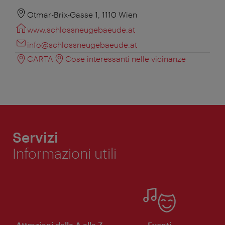
Otmar-Brix-Gasse 1, 1110 Wien
www.schlossneugebaeude.at
info@schlossneugebaeude.at
CARTA
Cose interessanti nelle vicinanze
Servizi
Informazioni utili
Attrazioni dalla A alla Z
Eventi