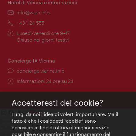
Hotel di Vienna e informazioni
Email:
info@wien.info
Telefono:
+43-1-24 555
Orari
Lunedì-Venerdì ore 9–17
di
Chiuso nei giorni festivi
apertura:
Concierge IA Vienna
Ort:
concierge.vienna.info
Öffnungszeiten:
Informazioni 24 ore su 24
Accetteresti dei cookie?
Lungi da noi l’idea di volerti importunare. Ma il
fatto è che i cosiddetti “cookie” sono
Contatti
necessari al fine di offrirvi il miglior servizio
Colophon
possibile e consentire il funzionamento del
Dichiarazione sulla protezione dei dati