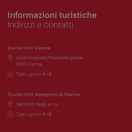
Informazioni turistiche
Indirizzi e contatti
Tourist-Info Vienna
Posizione:
Albertinaplatz/Maysedergasse
1010 Vienna
Orari
Tutti i giorni 9-18
di
apertura:
Tourist-Info Aeroporto di Vienna
Posizione:
nell’atrio degli arrivi
Orari
Tutti i giorni 9-18
di
apertura: