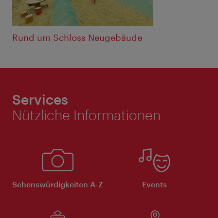
Rund um Schloss Neugebäude
Services
Nützliche Informationen
Sehenswürdigkeiten A-Z
Events