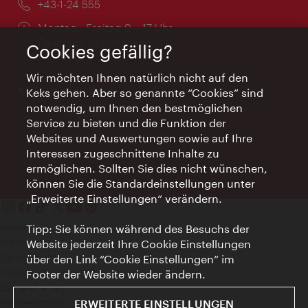
Telefon:
+43-1-24 555
Öffnungszeiten:
Montag - Freitag 9 – 17 Uhr
Feiertags geschlossen
Cookies gefällig?
Wir möchten Ihnen natürlich nicht auf den
AI Concierge Wien
Keks gehen. Aber so genannte “Cookies” sind
notwendig, um Ihnen den bestmöglichen
Ort:
concierge.wien.info
Service zu bieten und die Funktion der
Öffnungszeiten:
Informationen rund um die Uhr
Websites und Auswertungen sowie auf Ihre
Interessen zugeschnittene Inhalte zu
ermöglichen. Sollten Sie dies nicht wünschen,
können Sie die Standardeinstellungen unter
„Erweiterte Einstellungen“ verändern.
Kontakt
Tipp: Sie können während des Besuchs der
Impressum
Website jederzeit Ihre Cookie Einstellungen
Datenschutz
über den Link “Cookie Einstellungen” im
Nutzungsbedingungen
Footer der Website wieder ändern.
Barrierefreiheit
Presse-Kontakt
ERWEITERTE EINSTELLUNGEN