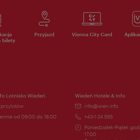
kacja
Przyjazd
Vienna City Card
Aplikac
 bilety
nfo Lotnisko Wiedeń
Wiedeń Hotele & Info
ce:
i przylotów
E-
info@wien.info
mail:
ny
ennie od 09.00 do 18.00
Telefon:
+43-1-24 555
cia:
Godziny
Poniedziałek-Piątek godz
otwarcia:
17.00