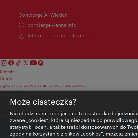
Concierge AI Wiedeń
concierge.vienna.info
Informacje przez całą dobę
Kontakt
Credits
Zgoda na przetwarzanie danych osobowych
Terms of Use
Dostępność
Może ciasteczka?
Kontakt prasowy
Ustawienia cookies
Nie chodzi nam rzecz jasna o te ciasteczka do jedzenia.
© Copyright Wien Tourismus
zwane „cookies”, które są niezbędne do prawidłowego
statystyk i ocen, a także treści dostosowanych do Twoi
zgody na korzystanie z plików „cookies”, możesz zmie