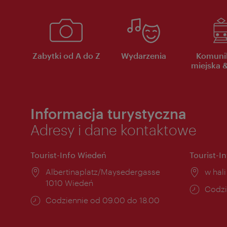
Zabytki od A do Z
Wydarzenia
Komuni
miejska &
Informacja turystyczna
Adresy i dane kontaktowe
Tourist-Info Wiedeń
Tourist-I
Miejsce:
Albertinaplatz/Maysedergasse
Miejs
w hal
1010 Wiedeń
Godzi
Codzi
Godziny
Codziennie od 09.00 do 18.00
otwar
otwarcia: