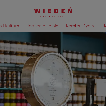
 i kultura
Jedzenie i picie
Komfort życia
H
Pokaż na mapie wyniki wyszu