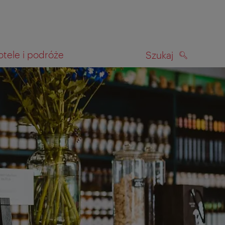
otele i podróże
Szukaj
SZUKAJ
kiwania