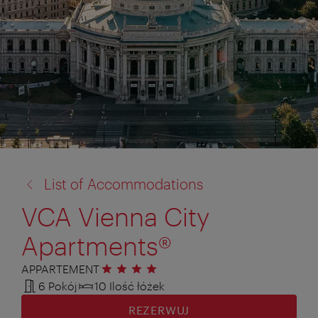
powrót
List of Accommodations
do:
VCA Vienna City
Apartments®
APPARTEMENT
4 gwiazdki
6 Pokój
10 Ilość łóżek
REZERWUJ