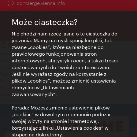
concierge.vienna.info
Informacje przez całą dobę
Może ciasteczka?
Nie chodzi nam rzecz jasna o te ciasteczka do
jedzenia. Mamy na myśli specjalne pliki, tak
zwane „cookies”, które są niezbędne do
prawidłowego funkcjonowania stron
Kontakt
internetowych, statystyk i ocen, a także treści
Credits
dostosowanych do Twoich zainteresowań.
Zgoda na przetwarzanie danych osobowych
Jeśli nie wyrażasz zgody na korzystanie z
Terms of Use
plików „cookies”, możesz zmienić ustawienia
Dostępność
domyślne w „Ustawieniach
Kontakt prasowy
zaawansowanych”.
Ustawienia cookies
© Copyright Wien Tourismus
Porada: Możesz zmienić ustawienia plików
„cookies” w dowolnym momencie podczas
swojej wizyty na stronie internetowej,
korzystając z linku „Ustawienia cookies” w
stopce na dole strony.