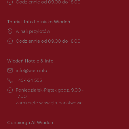
Godziny
Codziennie od 09.00 do 18.00
otwarcia:
Tourist-Info Lotnisko Wiedeń
Miejsce:
w hali przylotów
Godziny
Codziennie od 09.00 do 18.00
otwarcia:
Wiedeń Hotele & Info
E-
info@wien.info
mail:
Telefon:
+43-1-24 555
Godziny
Poniedziałek-Piątek godz. 9.00 -
otwarcia:
17.00
Zamknięte w święta państwowe
Concierge AI Wiedeń