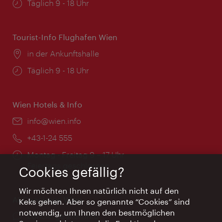
Öffnungszeiten:
Täglich 9 - 18 Uhr
Tourist-Info Flughafen Wien
Ort:
in der Ankunftshalle
Öffnungszeiten:
Täglich 9 - 18 Uhr
Wien Hotels & Info
Email:
info@wien.info
Telefon:
+43-1-24 555
Öffnungszeiten:
Montag - Freitag 9 – 17 Uhr
Feiertags geschlossen
Cookies gefällig?
Wir möchten Ihnen natürlich nicht auf den
AI Concierge Wien
Keks gehen. Aber so genannte “Cookies” sind
notwendig, um Ihnen den bestmöglichen
Ort:
concierge.wien.info