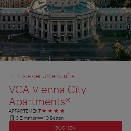
Zurück
Liste der Unterkünfte
zu:
VCA Vienna City
Apartments®
APPARTEMENT
4 Sterne
6 Zimmer
10 Betten
BUCHEN