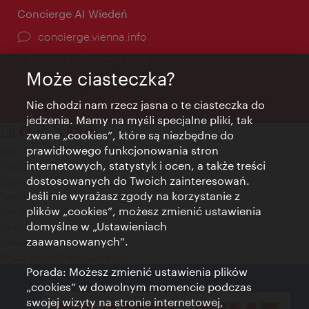
Concierge AI Wiedeń
concierge.vienna.info
Informacje przez całą dobę
Może ciasteczka?
Nie chodzi nam rzecz jasna o te ciasteczka do
jedzenia. Mamy na myśli specjalne pliki, tak
zwane „cookies”, które są niezbędne do
prawidłowego funkcjonowania stron
Kontakt
internetowych, statystyk i ocen, a także treści
Credits
dostosowanych do Twoich zainteresowań.
Zgoda na przetwarzanie danych osobowych
Jeśli nie wyrażasz zgody na korzystanie z
Terms of Use
plików „cookies”, możesz zmienić ustawienia
Dostępność
domyślne w „Ustawieniach
Kontakt prasowy
zaawansowanych”.
Ustawienia cookies
© Copyright Wien Tourismus
Porada: Możesz zmienić ustawienia plików
„cookies” w dowolnym momencie podczas
swojej wizyty na stronie internetowej,