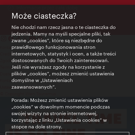
Informacje przez całą dobę
Może ciasteczka?
Nie chodzi nam rzecz jasna o te ciasteczka do
jedzenia. Mamy na myśli specjalne pliki, tak
zwane „cookies”, które są niezbędne do
prawidłowego funkcjonowania stron
Kontakt
internetowych, statystyk i ocen, a także treści
Credits
dostosowanych do Twoich zainteresowań.
Zgoda na przetwarzanie danych osobowych
Jeśli nie wyrażasz zgody na korzystanie z
Terms of Use
plików „cookies”, możesz zmienić ustawienia
Dostępność
domyślne w „Ustawieniach
Kontakt prasowy
zaawansowanych”.
Ustawienia cookies
© Copyright Wien Tourismus
Porada: Możesz zmienić ustawienia plików
„cookies” w dowolnym momencie podczas
swojej wizyty na stronie internetowej,
korzystając z linku „Ustawienia cookies” w
stopce na dole strony.