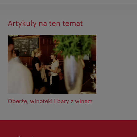
Artykuły na ten temat
Oberże, winoteki i bary z winem