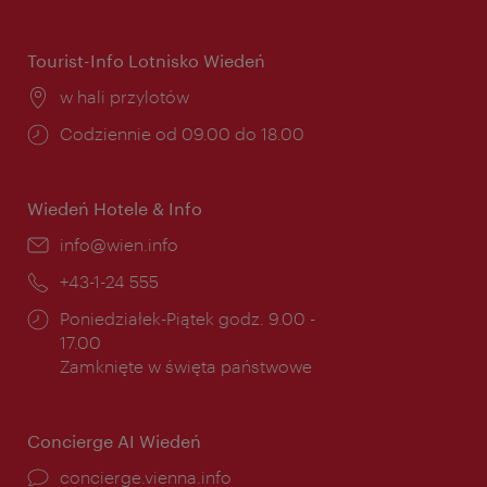
otwarcia:
Tourist-Info Lotnisko Wiedeń
Miejsce:
w hali przylotów
Godziny
Codziennie od 09.00 do 18.00
otwarcia:
Wiedeń Hotele & Info
E-
info@wien.info
mail:
Telefon:
+43-1-24 555
Godziny
Poniedziałek-Piątek godz. 9.00 -
otwarcia:
17.00
Zamknięte w święta państwowe
Concierge AI Wiedeń
concierge.vienna.info