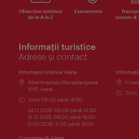
Obiective turistice
Evenimente
Transpo
de la A la Z
comun & b
Informații turistice
Adrese și contact
Informaţii turistice Viena
Informaţii
Locul:
Albertinaplatz/Maysedergasse
Locul
în sal
1010 Viena
Progr
Zilni
Program:
Zilnic 09:00 până 18:00
24.12.2025: 09:00 până 14:00
31.12.2025: 09:00 până 16:00
01.01.2026: 11:00 până 18:00
Concierge IA Viena