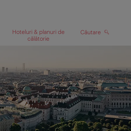
Hoteluri & planuri de
Căutare
călătorie
CĂUTARE
 hartă