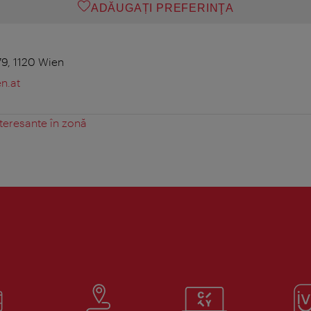
ADĂUGAȚI PREFERINŢA
9, 1120 Wien
n.at
teresante în zonă