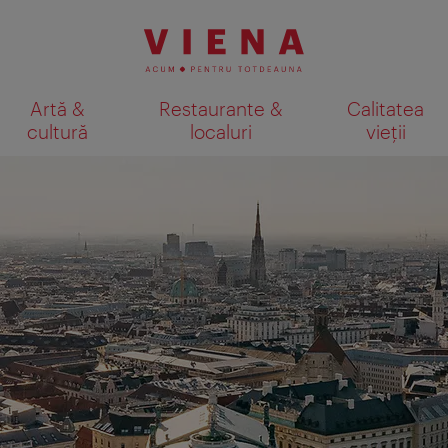
Artă &
Restaurante &
Calitatea
cultură
localuri
vieții
Afişare rezultate căutare pe