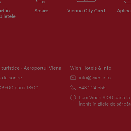
rt în
Sosire
Vienna City Card
Aplicaţ
iletele
 turistice - Aeroportul Viena
Wien Hotels & Info
:
a de sosire
E-
info@wien.info
mail:
am:
c 09:00 până 18:00
Telefon:
+43-1-24 555
Program:
Luni-Vineri 9:00 până la
Închis în zilele de sărbăt