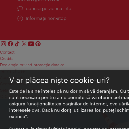
concierge.vienna.info
Informații non-stop
Contact
Credits
Declaraţie privind protecţia datelor
Terms of Use
Accesibilitate
V-ar plăcea nişte cookie-uri?
Contact presa
Setări module cookie
Este de la sine înţeles că nu dorim să vă deranjăm. Cu 
© Copyright Wien Tourismus
sunt necesare pentru a ne permite să vă oferim cel mai 
asigura funcţionalitatea paginilor de Internet, evaluăril
interesele dvs. Dacă nu doriţi utilizarea lor, puteţi schi
extinse“.
Sugestie: în timpul vizitării paginii noastre de Interne