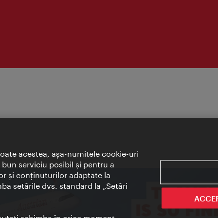
toate acestea, aşa-numitele cookie-uri
bun serviciu posibil şi pentru a
or şi conţinuturilor adaptate la
mba setările dvs. standard la „Setări
ACCE
t puteţi schimba în orice moment