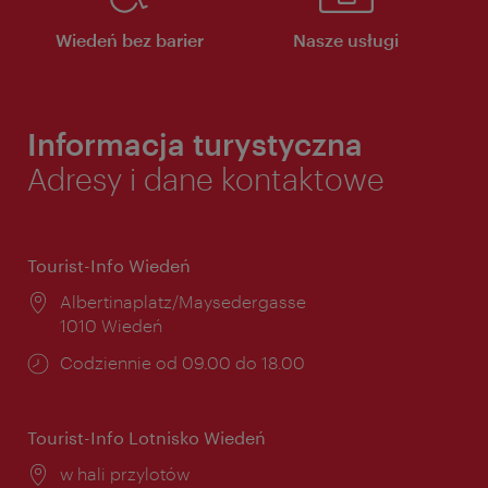
Wiedeń bez barier
Nasze usługi
Informacja turystyczna
Adresy i dane kontaktowe
Tourist-Info Wiedeń
Miejsce:
Albertinaplatz/Maysedergasse
1010 Wiedeń
Godziny
Codziennie od 09.00 do 18.00
otwarcia:
Tourist-Info Lotnisko Wiedeń
Miejsce:
w hali przylotów