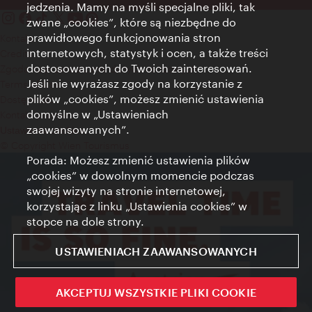
jedzenia. Mamy na myśli specjalne pliki, tak
zwane „cookies”, które są niezbędne do
prawidłowego funkcjonowania stron
Kontakt
internetowych, statystyk i ocen, a także treści
Credits
dostosowanych do Twoich zainteresowań.
Zgoda na przetwarzanie danych osobowych
Jeśli nie wyrażasz zgody na korzystanie z
Terms of Use
plików „cookies”, możesz zmienić ustawienia
Dostępność
domyślne w „Ustawieniach
Kontakt prasowy
zaawansowanych”.
Ustawienia cookies
© Copyright Wien Tourismus
Porada: Możesz zmienić ustawienia plików
„cookies” w dowolnym momencie podczas
swojej wizyty na stronie internetowej,
korzystając z linku „Ustawienia cookies” w
stopce na dole strony.
USTAWIENIACH ZAAWANSOWANYCH
AKCEPTUJ WSZYSTKIE PLIKI COOKIE