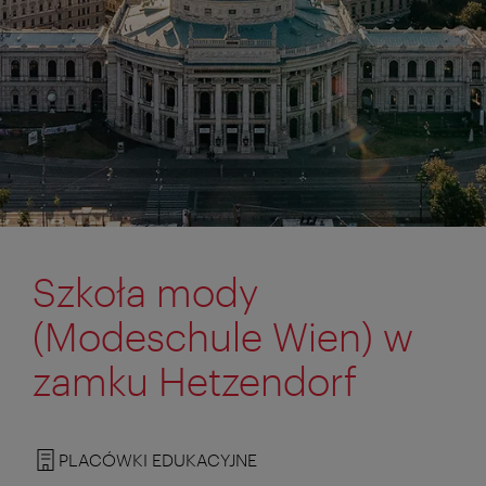
Szkoła mody
(Modeschule Wien) w
zamku Hetzendorf
PLACÓWKI EDUKACYJNE