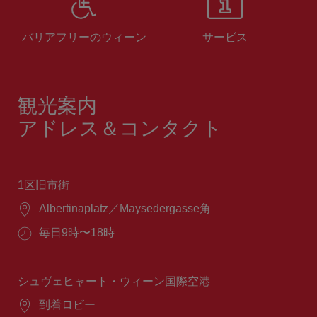
バリアフリーのウィーン
サービス
観光案内
アドレス＆コンタクト
1区旧市街
場
Albertinaplatz／Maysedergasse角
所：
営
毎日9時〜18時
業
時
間：
シュヴェヒャート・ウィーン国際空港
場
到着ロビー