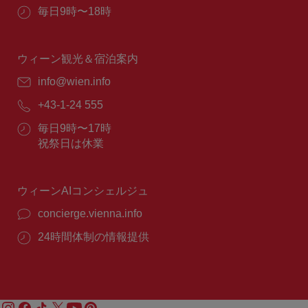
所：
営
毎日9時〜18時
業
時
間：
ウィーン観光＆宿泊案内
E
info@wien.info
メ
電
+43-1-24 555
ー
話
ル：
営
毎日9時〜17時
番
業
祝祭日は休業
号：
時
間：
ウィーンAIコンシェルジュ
concierge.vienna.info
24時間体制の情報提供