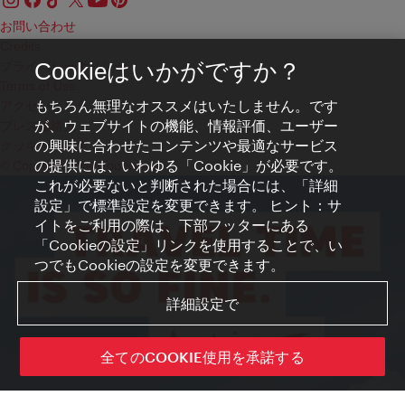
お問い合わせ
Credits
プライバシーポリシー
Cookieはいかがですか？
Terms of Use
もちろん無理なオススメはいたしません。です
アクセシビリティ
が、ウェブサイトの機能、情報評価、ユーザー
プレス連絡先
の興味に合わせたコンテンツや最適なサービス
クッキーの設定
の提供には、いわゆる「Cookie」が必要です。
© Copyright WienTourismus
これが必要ないと判断された場合には、「詳細
設定」で標準設定を変更できます。 ヒント：サ
イトをご利用の際は、下部フッターにある
「Cookieの設定」リンクを使用することで、い
つでもCookieの設定を変更できます。
詳細設定で
全てのCOOKIE使用を承諾する