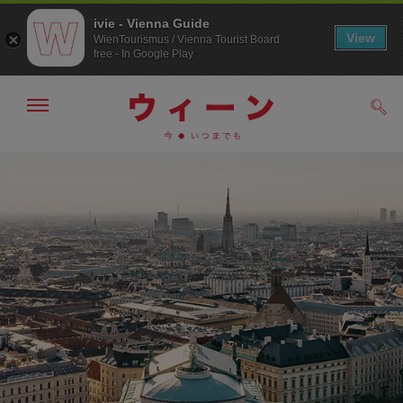
ivie - Vienna Guide
View
WienTourismus / Vienna Tourist Board
free - In Google Play
メ
検
ニ
索
ュ
メ
こ
す
ー
る
ニ
の
の
ュ
ペ
表
ー
ー
示・
非
へ
ジ
表
の
示
ト
ッ
プ
へ