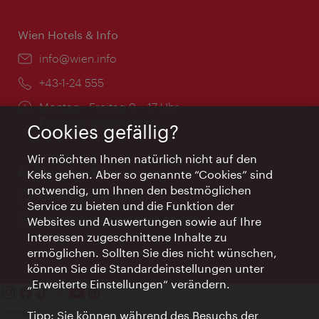
Wien Hotels & Info
Email:
info@wien.info
Telefon:
+43-1-24 555
Öffnungszeiten:
Montag - Freitag 9 – 17 Uhr
Feiertags geschlossen
Cookies gefällig?
Wir möchten Ihnen natürlich nicht auf den
AI Concierge Wien
Keks gehen. Aber so genannte “Cookies” sind
notwendig, um Ihnen den bestmöglichen
Ort:
concierge.wien.info
Service zu bieten und die Funktion der
Öffnungszeiten:
Informationen rund um die Uhr
Websites und Auswertungen sowie auf Ihre
Interessen zugeschnittene Inhalte zu
ermöglichen. Sollten Sie dies nicht wünschen,
können Sie die Standardeinstellungen unter
„Erweiterte Einstellungen“ verändern.
Kontakt
Tipp: Sie können während des Besuchs der