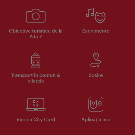
Obiective turistice de la
Evenimente
A la Z
Transport în comun &
Sosire
biletele
Vienna City Card
Aplicaţia ivie