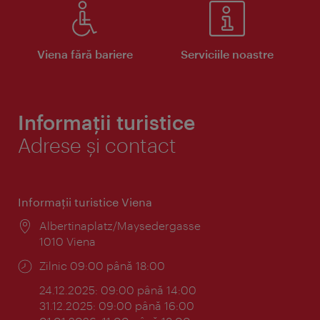
Viena fără bariere
Serviciile noastre
Informații turistice
Adrese și contact
Informaţii turistice Viena
Locul:
Albertinaplatz/Maysedergasse
1010 Viena
Program:
Zilnic 09:00 până 18:00
24.12.2025: 09:00 până 14:00
31.12.2025: 09:00 până 16:00