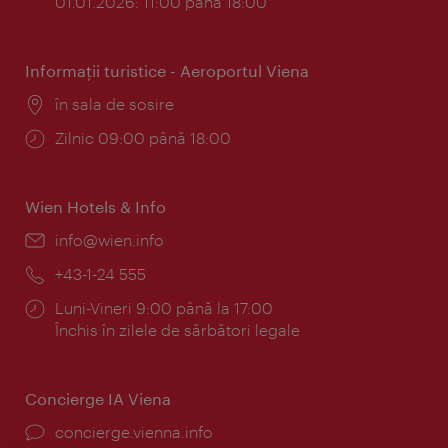
01.01.2026: 11:00 până 18:00
Informaţii turistice - Aeroportul Viena
Locul:
în sala de sosire
Program:
Zilnic 09:00 până 18:00
Wien Hotels & Info
E-
info@wien.info
mail:
Telefon:
+43-1-24 555
Program:
Luni-Vineri 9:00 până la 17:00
Închis în zilele de sărbători legale
Concierge IA Viena
concierge.vienna.info