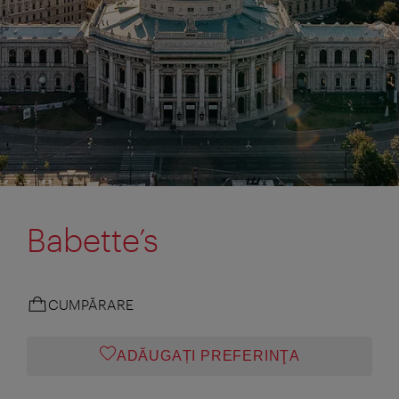
Babette’s
CUMPĂRARE
ADĂUGAȚI PREFERINŢA