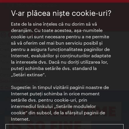
Informații non-stop
V-ar plăcea nişte cookie-uri?
Este de la sine înţeles că nu dorim să vă
deranjăm. Cu toate acestea, aşa-numitele
cookie-uri sunt necesare pentru a ne permite
să vă oferim cel mai bun serviciu posibil şi
Contact
pentru a asigura funcţionalitatea paginilor de
Credits
Internet, evaluărilor şi conţinuturilor adaptate
Declaraţie privind protecţia datelor
la interesele dvs. Dacă nu doriţi utilizarea lor,
Terms of Use
puteţi schimba setările dvs. standard la
Accesibilitate
„Setări extinse“.
Contact presa
Setări module cookie
Sugestie: în timpul vizitării paginii noastre de
© Copyright Wien Tourismus
Internet puteţi schimba în orice moment
setările dvs. pentru cookie-uri, prin
intermediul linkului „Setările modulelor
cookie“ din subsol, de la sfârşitul paginii de
Internet.