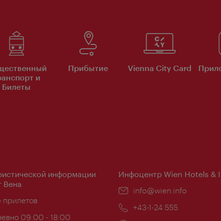
щественный
Прибытие
Vienna City Card
Прило
ранспорт и
Билеты
ристической информации
Инфоцентр Wien Hotels & 
 Вена
Эл.
info@wien.info
ложение:
е прилетов
почта:
Телефон:
+43-1-24 555
евно 09:00 - 18:00