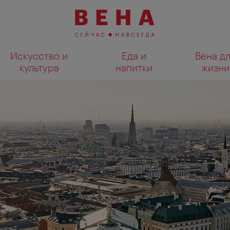
Искусство и
Еда и
Вена д
культура
напитки
жизни
Показать результаты поиска н