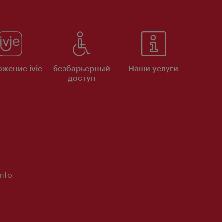
жение ivie
безбарьерный
Наши услуги
доступ
Info