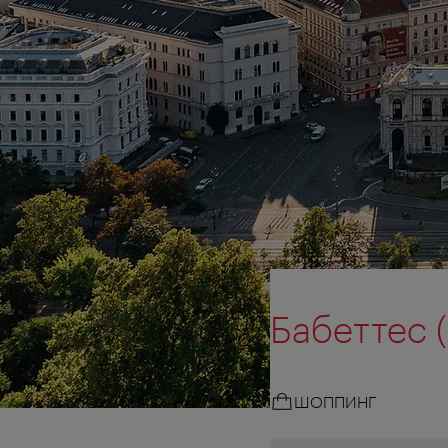
Бабеттес (
ШОППИНГ