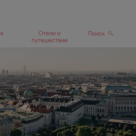
ля
Отели и
Поиск
путешествие
ПОИСК
а карте