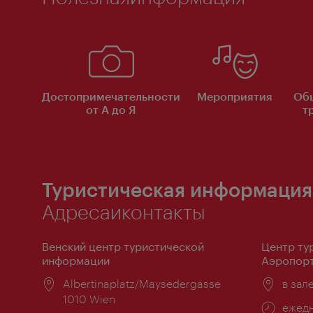
Достопримечательности
Мероприятия
Об
от А до Я
т
Туристическая информация
Адресаиконтакты
Венский центр туристической
Центр ту
информации
Аэропорт
Расположение:
Albertinaplatz/Maysedergasse
Распо
в зал
1010 Wien
Часы
ежедн