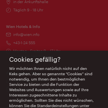
Ort:
in der Ankunftshalle
Öffnungszeiten:
Täglich 9 - 18 Uhr
Wien Hotels & Info
Email:
info@wien.info
Telefon:
+43-1-24 555
Öffnungszeiten:
Montag - Freitag 9 – 17 Uhr
Feiertags geschlossen
Cookies gefällig?
Wir möchten Ihnen natürlich nicht auf den
AI Concierge Wien
Keks gehen. Aber so genannte “Cookies” sind
notwendig, um Ihnen den bestmöglichen
Ort:
concierge.wien.info
Service zu bieten und die Funktion der
Öffnungszeiten:
Informationen rund um die Uhr
Websites und Auswertungen sowie auf Ihre
Interessen zugeschnittene Inhalte zu
ermöglichen. Sollten Sie dies nicht wünschen,
können Sie die Standardeinstellungen unter