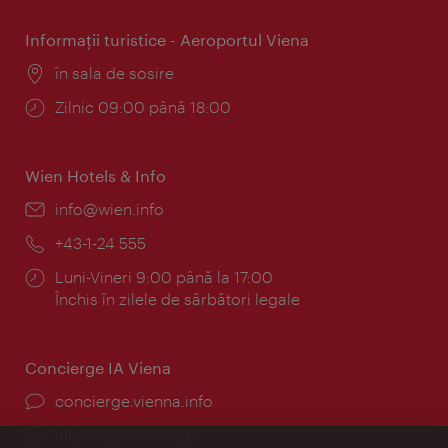
Informaţii turistice - Aeroportul Viena
Locul:
în sala de sosire
Program:
Zilnic 09:00 până 18:00
Wien Hotels & Info
E-
info@wien.info
mail:
Telefon:
+43-1-24 555
Program:
Luni-Vineri 9:00 până la 17:00
Închis în zilele de sărbători legale
Concierge IA Viena
concierge.vienna.info
Informații non-stop