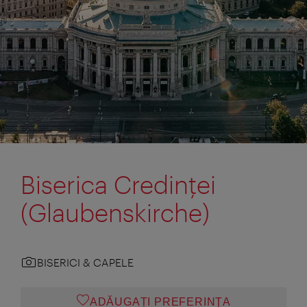
Biserica Credinţei
(Glaubenskirche)
BISERICI & CAPELE
ADĂUGAȚI PREFERINŢA