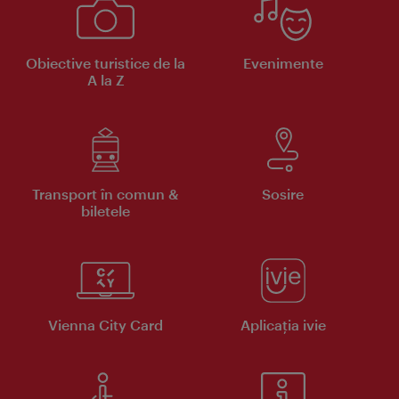
Obiective turistice de la
Evenimente
A la Z
Transport în comun &
Sosire
biletele
Vienna City Card
Aplicaţia ivie