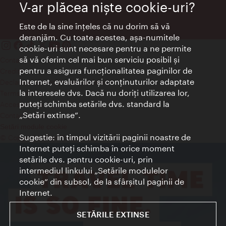
V-ar plăcea nişte cookie-uri?
Este de la sine înţeles că nu dorim să vă
deranjăm. Cu toate acestea, aşa-numitele
cookie-uri sunt necesare pentru a ne permite
să vă oferim cel mai bun serviciu posibil şi
Contact
pentru a asigura funcţionalitatea paginilor de
Credits
Internet, evaluărilor şi conţinuturilor adaptate
Declaraţie privind protecţia datelor
la interesele dvs. Dacă nu doriţi utilizarea lor,
Terms of Use
puteţi schimba setările dvs. standard la
Accesibilitate
„Setări extinse“.
Contact presa
Setări module cookie
Sugestie: în timpul vizitării paginii noastre de
© Copyright Wien Tourismus
Internet puteţi schimba în orice moment
setările dvs. pentru cookie-uri, prin
intermediul linkului „Setările modulelor
cookie“ din subsol, de la sfârşitul paginii de
Internet.
SETĂRILE EXTINSE