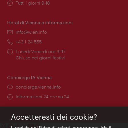
Orari
Tutti i giorni 9-18
di
apertura:
Hotel di Vienna e informazioni
Email:
info@wien.info
Telefono:
+43-1-24 555
Orari
Lunedì-Venerdì ore 9–17
di
Chiuso nei giorni festivi
apertura:
Concierge IA Vienna
Ort:
concierge.vienna.info
Öffnungszeiten:
Informazioni 24 ore su 24
Accetteresti dei cookie?
Lungi da noi l’idea di volerti importunare. Ma il