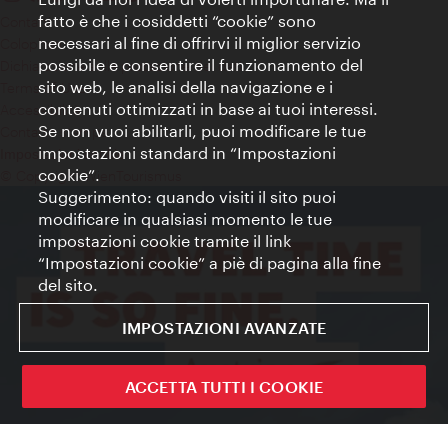
fatto è che i cosiddetti “cookie” sono
Contatti
necessari al fine di offrirvi il miglior servizio
Colophon
possibile e consentire il funzionamento del
Dichiarazione sulla protezione dei dati
sito web, le analisi della navigazione e i
Terms of Use
contenuti ottimizzati in base ai tuoi interessi.
Accessibilità
Se non vuoi abilitarli, puoi modificare le tue
Contatto stampa
impostazioni standard in “Impostazioni
Impostazioni cookie
cookie”.
© Copyright WienTourismus
Suggerimento: quando visiti il sito puoi
modificare in qualsiasi momento le tue
impostazioni cookie tramite il link
“Impostazioni cookie” a piè di pagina alla fine
del sito.
IMPOSTAZIONI AVANZATE
ACCETTA TUTTI I COOKIE