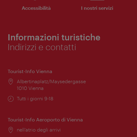
Accessibilità
I nostri servizi
Informazioni turistiche
Indirizzi e contatti
Tourist-Info Vienna
Posizione:
Albertinaplatz/Maysedergasse
1010 Vienna
Orari
Tutti i giorni 9-18
di
apertura:
Tourist-Info Aeroporto di Vienna
Posizione:
nell’atrio degli arrivi