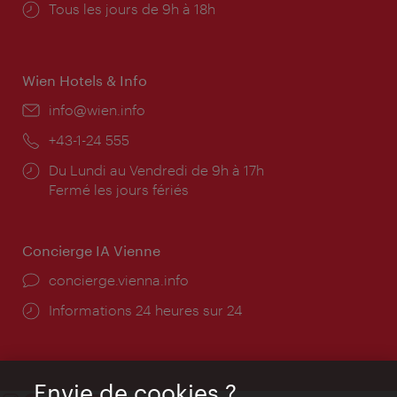
Horaires
Tous les jours de 9h à 18h
d'ouverture:
Wien Hotels & Info
E-
info@wien.info
mail:
Téléphone:
+43-1-24 555
Horaires
Du Lundi au Vendredi de 9h à 17h
d'ouverture:
Fermé les jours fériés
Concierge IA Vienne
Ort:
concierge.vienna.info
Öffnungszeiten:
Informations 24 heures sur 24
Envie de cookies ?