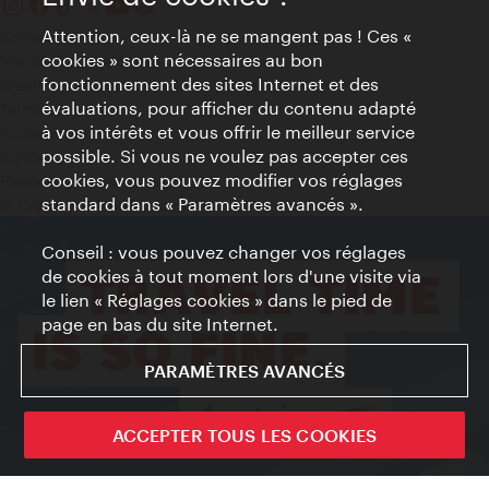
Attention, ceux-là ne se mangent pas ! Ces «
Contact
cookies » sont nécessaires au bon
Mentions obligatoires
fonctionnement des sites Internet et des
Charte sur le respect de la vie privée
évaluations, pour afficher du contenu adapté
Terms of Use
à vos intérêts et vous offrir le meilleur service
Accessibilité
possible. Si vous ne voulez pas accepter ces
Contact presse
cookies, vous pouvez modifier vos réglages
Paramètres de cookies
standard dans « Paramètres avancés ».
© Copyright WienTourismus
Conseil : vous pouvez changer vos réglages
de cookies à tout moment lors d'une visite via
le lien « Réglages cookies » dans le pied de
page en bas du site Internet.
PARAMÈTRES AVANCÉS
ACCEPTER TOUS LES COOKIES