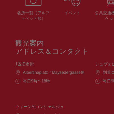
名所一覧（アルフ
イベント
公共交通
ァベット順）
ケッ
観光案内
アドレス＆コンタクト
1区旧市街
シュヴェ
場
Albertinaplatz／Maysedergasse角
場
到着
所：
所：
営
毎日9時〜18時
営
毎日9
業
業
時
時
間：
間：
ウィーンAIコンシェルジュ