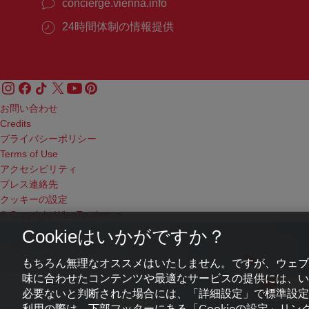
concierge.vienna.info
24時間体制の情報提供
お問い合わせ
Credits
プライバシーポリシー
Terms of Use
アクセシビリティ
プレス連絡先
クッキーの設定
© Copyright WienTourismus
Cookieはいかがですか？
もちろん無理なオススメはいたしません。ですが、ウェブ
味に合わせたコンテンツや最適なサービスの提供には、いわ
必要ないと判断された場合には、「詳細設定」で標準設定
利用の際は、下部フッターにある「Cookieの設定」リンク