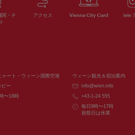
機関・チ
アクセス
Vienna City Card
ivie
ト
ヒャート・ウィーン国際空港
ウィーン観光＆宿泊案内
ロビー
E
info@wien.info
メ
時〜18時
電
+43-1-24 555
ー
話
ル：
営
毎日9時〜17時
番
業
祝祭日は休業
号：
時
間：