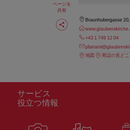
ページを
共有
ペ
Braunhubergasse 20,
ー
www.glaubenskirche.
ジ
を
+43 1 749 12 04
共
有
pfarramt@glaubenskir
す
地図
周辺の見どこ
る
サービス
役立つ情報