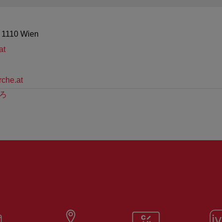
 1110 Wien
at
che.at
ろ