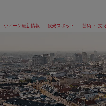
メ
こ
何
ウィーン最新情報
観光スポット
芸術 ・ 文
ニ
の
を
ュ
ペ
お
ー
ー
探
へ
ジ
し
の
で
ト
す
ッ
か？
プ
へ