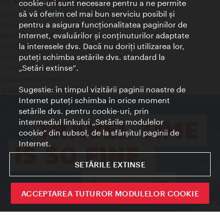
cookie-uri sunt necesare pentru a ne permite
să vă oferim cel mai bun serviciu posibil şi
Contact
pentru a asigura funcţionalitatea paginilor de
Credits
Internet, evaluărilor şi conţinuturilor adaptate
Declaraţie privind protecţia datelor
la interesele dvs. Dacă nu doriţi utilizarea lor,
Terms of Use
puteţi schimba setările dvs. standard la
Accesibilitate
„Setări extinse“.
Contact presa
Setări module cookie
Sugestie: în timpul vizitării paginii noastre de
© Copyright Wien Tourismus
Internet puteţi schimba în orice moment
setările dvs. pentru cookie-uri, prin
intermediul linkului „Setările modulelor
cookie“ din subsol, de la sfârşitul paginii de
Internet.
SETĂRILE EXTINSE
ACCEPTAREA TUTUROR MODULELOR COOKIE