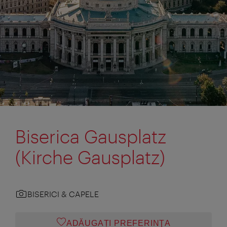
Biserica Gausplatz
(Kirche Gausplatz)
BISERICI & CAPELE
ADĂUGAȚI PREFERINŢA