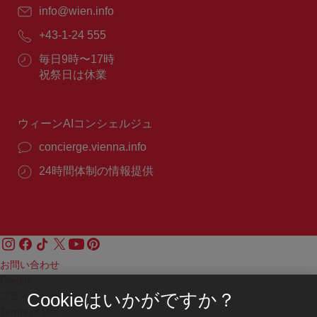
E
info@wien.info
メ
電
+43-1-24 555
ー
話
ル：
営
毎日9時〜17時
番
業
祝祭日は休業
号：
時
間：
ウィーンAIコンシェルジュ
concierge.vienna.info
24時間体制の情報提供
お問い合わせ
Credits
プライバシーポリシー
Cookieはいかがですか？
Terms of Use