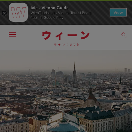
ivie - Vienna Guide
View
WienTourismus / Vienna Tourist Board
free - In Google Play
メ
検
ニ
索
ュ
メ
こ
す
ー
る
ニ
の
の
ュ
ペ
表
ー
ー
示・
非
へ
ジ
表
の
示
ト
ッ
プ
へ