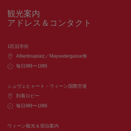
観光案内
アドレス＆コンタクト
1区旧市街
場
Albertinaplatz／Maysedergasse角
所：
営
毎日9時〜18時
業
時
間：
シュヴェヒャート・ウィーン国際空港
場
到着ロビー
所：
営
毎日9時〜18時
業
時
間：
ウィーン観光＆宿泊案内