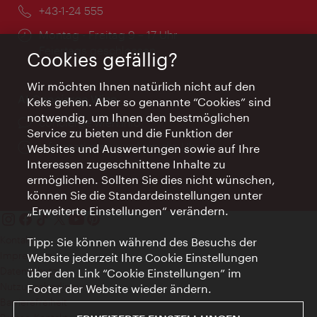
Telefon:
+43-1-24 555
Öffnungszeiten:
Montag - Freitag 9 – 17 Uhr
Feiertags geschlossen
Cookies gefällig?
Wir möchten Ihnen natürlich nicht auf den
AI Concierge Wien
Keks gehen. Aber so genannte “Cookies” sind
notwendig, um Ihnen den bestmöglichen
Ort:
concierge.wien.info
Service zu bieten und die Funktion der
Öffnungszeiten:
Informationen rund um die Uhr
Websites und Auswertungen sowie auf Ihre
Interessen zugeschnittene Inhalte zu
ermöglichen. Sollten Sie dies nicht wünschen,
können Sie die Standardeinstellungen unter
„Erweiterte Einstellungen“ verändern.
Kontakt
Tipp: Sie können während des Besuchs der
Impressum
Website jederzeit Ihre Cookie Einstellungen
Datenschutz
über den Link “Cookie Einstellungen” im
Nutzungsbedingungen
Footer der Website wieder ändern.
Barrierefreiheit