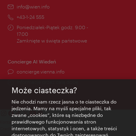
E-
info@wien.info
mail:
Telefon:
+43-1-24 555
Godziny
Poniedziałek-Piątek godz. 9.00 -
otwarcia:
17.00
Zamknięte w święta państwowe
Concierge AI Wiedeń
concierge.vienna.info
Informacje przez całą dobę
Może ciasteczka?
Nie chodzi nam rzecz jasna o te ciasteczka do
jedzenia. Mamy na myśli specjalne pliki, tak
zwane „cookies”, które są niezbędne do
prawidłowego funkcjonowania stron
Kontakt
internetowych, statystyk i ocen, a także treści
Credits
dostosowanych do Twoich zainteresowań.
Zgoda na przetwarzanie danych osobowych