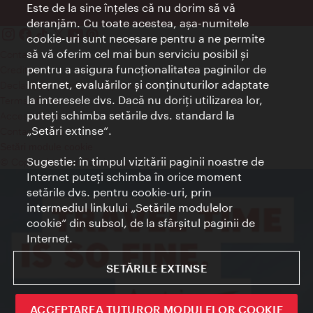
Este de la sine înţeles că nu dorim să vă
deranjăm. Cu toate acestea, aşa-numitele
cookie-uri sunt necesare pentru a ne permite
să vă oferim cel mai bun serviciu posibil şi
Contact
pentru a asigura funcţionalitatea paginilor de
Credits
Internet, evaluărilor şi conţinuturilor adaptate
Declaraţie privind protecţia datelor
la interesele dvs. Dacă nu doriţi utilizarea lor,
Terms of Use
puteţi schimba setările dvs. standard la
Accesibilitate
„Setări extinse“.
Contact presa
Setări module cookie
Sugestie: în timpul vizitării paginii noastre de
© Copyright Wien Tourismus
Internet puteţi schimba în orice moment
setările dvs. pentru cookie-uri, prin
intermediul linkului „Setările modulelor
cookie“ din subsol, de la sfârşitul paginii de
Internet.
SETĂRILE EXTINSE
ACCEPTAREA TUTUROR MODULELOR COOKIE