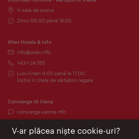
Locul:
în sala de sosire
Program:
Zilnic 09:00 până 18:00
Wien Hotels & Info
E-
info@wien.info
mail:
Telefon:
+43-1-24 555
Program:
Luni-Vineri 9:00 până la 17:00
Închis în zilele de sărbători legale
Concierge IA Viena
concierge.vienna.info
Informații non-stop
V-ar plăcea nişte cookie-uri?