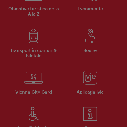
Obiective turistice de la
Evenimente
A la Z
Transport în comun &
Sosire
biletele
Vienna City Card
Aplicaţia ivie