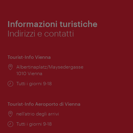
Informazioni turistiche
Indirizzi e contatti
Tourist-Info Vienna
Posizione:
Albertinaplatz/Maysedergasse
1010 Vienna
Orari
Tutti i giorni 9-18
di
apertura:
Tourist-Info Aeroporto di Vienna
Posizione:
nell’atrio degli arrivi
Orari
Tutti i giorni 9-18
di