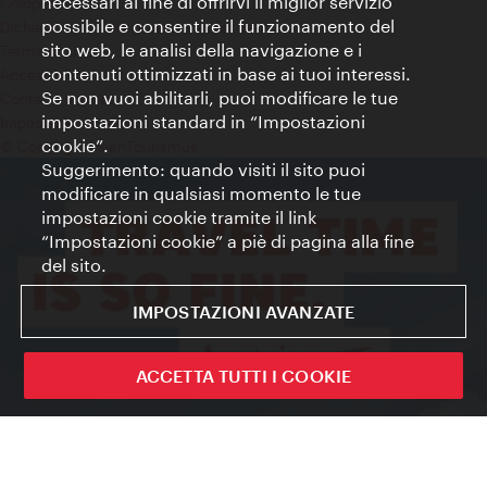
necessari al fine di offrirvi il miglior servizio
Colophon
possibile e consentire il funzionamento del
Dichiarazione sulla protezione dei dati
sito web, le analisi della navigazione e i
Terms of Use
contenuti ottimizzati in base ai tuoi interessi.
Accessibilità
Se non vuoi abilitarli, puoi modificare le tue
Contatto stampa
impostazioni standard in “Impostazioni
Impostazioni cookie
cookie”.
© Copyright WienTourismus
Suggerimento: quando visiti il sito puoi
modificare in qualsiasi momento le tue
impostazioni cookie tramite il link
“Impostazioni cookie” a piè di pagina alla fine
del sito.
IMPOSTAZIONI AVANZATE
ACCETTA TUTTI I COOKIE