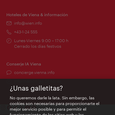
de
apertura:
Hoteles de Viena & información
e-
info@wien.info
mail:
Teléfono:
+43-1-24 555
Horarios
Lunes-Viernes 9:00 – 17:00 h
de
Cerrado los días festivos
apertura:
Conserje IA Viena
concierge.vienna.info
Información las 24 horas
¿Unas galletitas?
No queremos darle la lata. Sin embargo, las
cookies son necesarias para proporcionarte el
mejor servicio posible y para permitir el
funcionamiento de los sitios web y las
Contacto