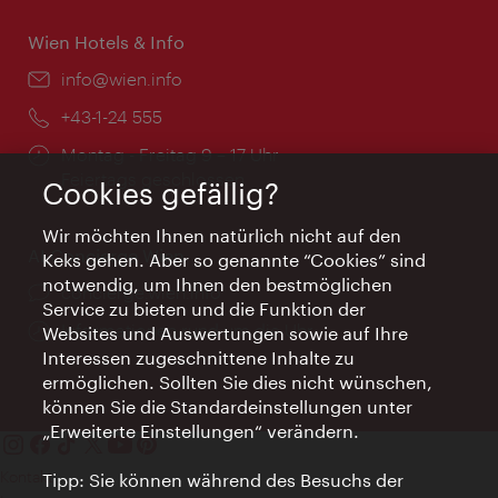
Wien Hotels & Info
Email:
info@wien.info
Telefon:
+43-1-24 555
Öffnungszeiten:
Montag - Freitag 9 – 17 Uhr
Feiertags geschlossen
Cookies gefällig?
Wir möchten Ihnen natürlich nicht auf den
AI Concierge Wien
Keks gehen. Aber so genannte “Cookies” sind
notwendig, um Ihnen den bestmöglichen
Ort:
concierge.wien.info
Service zu bieten und die Funktion der
Öffnungszeiten:
Informationen rund um die Uhr
Websites und Auswertungen sowie auf Ihre
Interessen zugeschnittene Inhalte zu
ermöglichen. Sollten Sie dies nicht wünschen,
können Sie die Standardeinstellungen unter
„Erweiterte Einstellungen“ verändern.
Kontakt
Tipp: Sie können während des Besuchs der