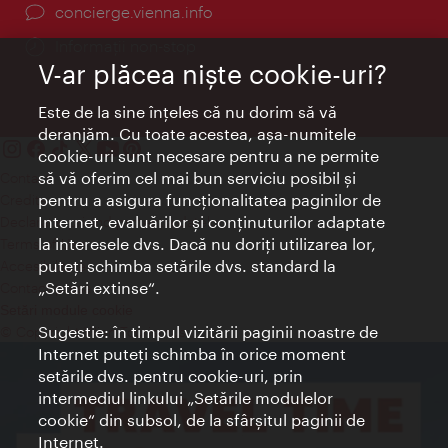
concierge.vienna.info
Informații non-stop
V-ar plăcea nişte cookie-uri?
Este de la sine înţeles că nu dorim să vă
deranjăm. Cu toate acestea, aşa-numitele
cookie-uri sunt necesare pentru a ne permite
să vă oferim cel mai bun serviciu posibil şi
Contact
pentru a asigura funcţionalitatea paginilor de
Credits
Internet, evaluărilor şi conţinuturilor adaptate
Declaraţie privind protecţia datelor
la interesele dvs. Dacă nu doriţi utilizarea lor,
Terms of Use
puteţi schimba setările dvs. standard la
Accesibilitate
„Setări extinse“.
Contact presa
Setări module cookie
Sugestie: în timpul vizitării paginii noastre de
© Copyright Wien Tourismus
Internet puteţi schimba în orice moment
setările dvs. pentru cookie-uri, prin
intermediul linkului „Setările modulelor
cookie“ din subsol, de la sfârşitul paginii de
Internet.