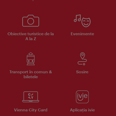
Obiective turistice de la
Evenimente
A la Z
Transport în comun &
Sosire
biletele
Vienna City Card
Aplicaţia ivie