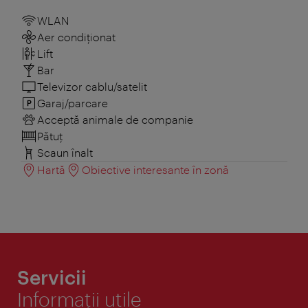
WLAN
Aer condiționat
Lift
Bar
Televizor cablu/satelit
Garaj/parcare
Acceptă animale de companie
Pătuţ
Scaun înalt
Hartă
Obiective interesante în zonă
Servicii
Informaţii utile