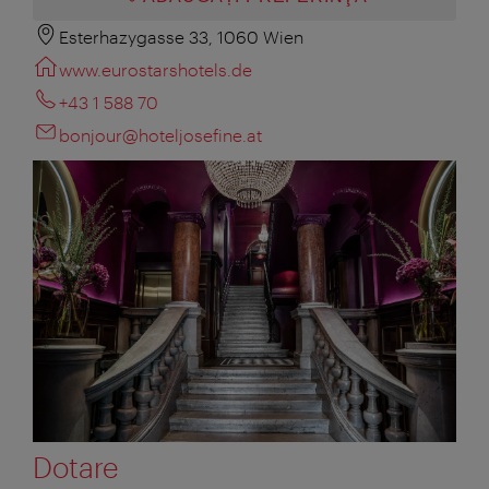
Esterhazygasse 33, 1060 Wien
www.eurostarshotels.de
+43 1 588 70
bonjour@hoteljosefine.at
Dotare