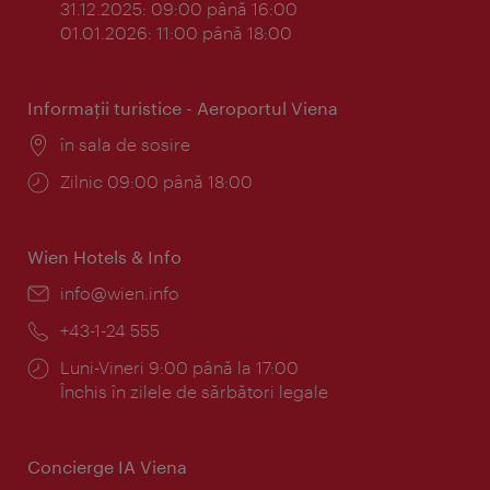
31.12.2025: 09:00 până 16:00
01.01.2026: 11:00 până 18:00
Informaţii turistice - Aeroportul Viena
Locul:
în sala de sosire
Program:
Zilnic 09:00 până 18:00
Wien Hotels & Info
E-
info@wien.info
mail:
Telefon:
+43-1-24 555
Program:
Luni-Vineri 9:00 până la 17:00
Închis în zilele de sărbători legale
Concierge IA Viena