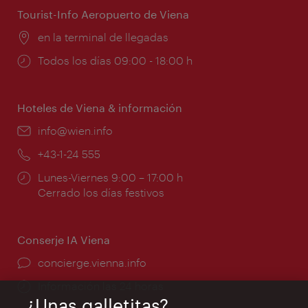
Tourist-Info Aeropuerto de Viena
Lugar:
en la terminal de llegadas
Horarios
Todos los días 09:00 - 18:00 h
de
apertura:
Hoteles de Viena & información
e-
info@wien.info
mail:
Teléfono:
+43-1-24 555
Horarios
Lunes-Viernes 9:00 – 17:00 h
de
Cerrado los días festivos
apertura:
Conserje IA Viena
concierge.vienna.info
Información las 24 horas
¿Unas galletitas?