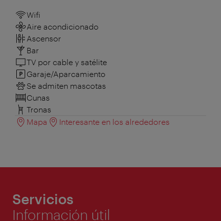
Wifi
Aire acondicionado
Ascensor
Bar
TV por cable y satélite
Garaje/Aparcamiento
Se admiten mascotas
Cunas
Tronas
Mapa
Interesante en los alrededores
Servicios
Información útil