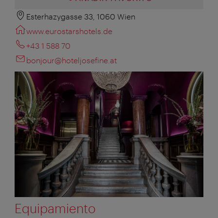
Esterhazygasse 33, 1060 Wien
www.eurostarshotels.de
+43 1 588 70
bonjour@hoteljosefine.at
Equipamiento