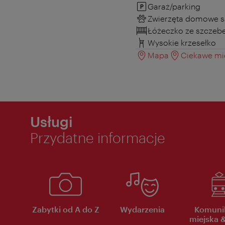
Garaż/parking
Zwierzęta domowe s
Łóżeczko ze szczeb
Wysokie krzesełko
Mapa
Ciekawe mie
Usługi
Przydatne informacje
Zabytki od A do Z
Wydarzenia
Komuni
miejska &