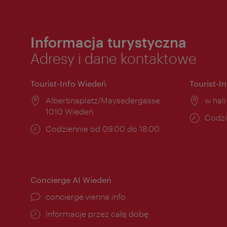
Informacja turystyczna
Adresy i dane kontaktowe
Tourist-Info Wiedeń
Tourist-I
Miejsce:
Albertinaplatz/Maysedergasse
Miejs
w hal
1010 Wiedeń
Godzi
Codzi
Godziny
Codziennie od 09.00 do 18.00
otwar
otwarcia:
Concierge AI Wiedeń
concierge.vienna.info
Informacje przez całą dobę