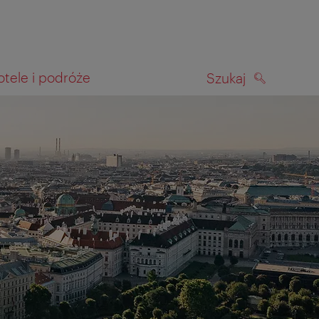
otele i podróże
Szukaj
SZUKAJ
kiwania