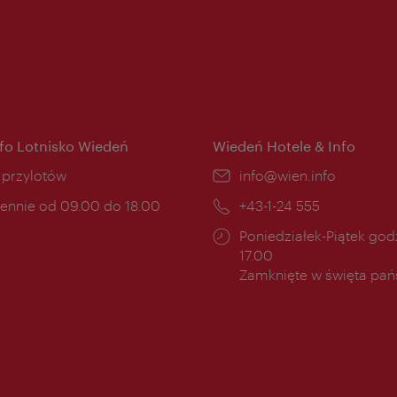
nfo Lotnisko Wiedeń
Wiedeń Hotele & Info
ce:
i przylotów
E-
info@wien.info
mail:
ny
ennie od 09.00 do 18.00
Telefon:
+43-1-24 555
cia:
Godziny
Poniedziałek-Piątek godz
otwarcia:
17.00
Zamknięte w święta pa