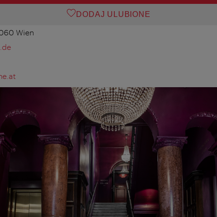
DODAJ ULUBIONE
1060 Wien
.de
ne.at