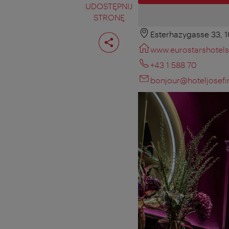
UDOSTĘPNIJ
STRONĘ
Esterhazygasse 33, 
Podziel
stronę
www.eurostarshotels
+43 1 588 70
bonjour@hoteljosefi