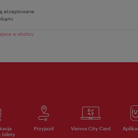
ą akceptowane
elkami
jsca w okolicy
kacja
Przyjazd
Vienna City Card
Aplikac
 bilety