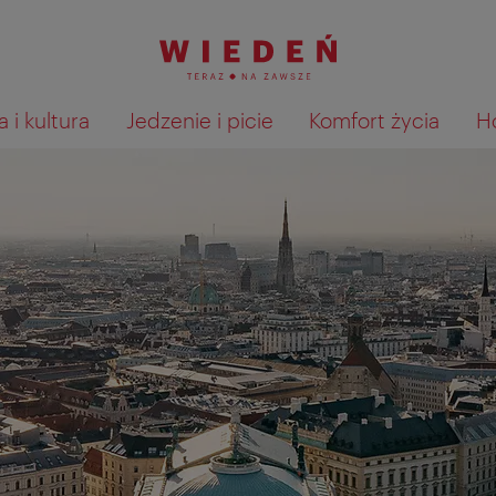
 i kultura
Jedzenie i picie
Komfort życia
H
Pokaż na mapie wyniki wyszu