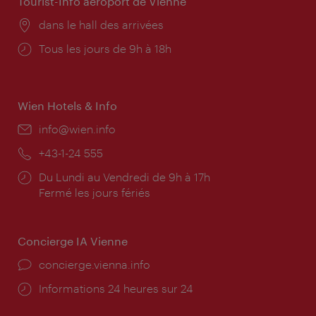
Tourist-Info aéroport de Vienne
Lieu:
dans le hall des arrivées
Horaires
Tous les jours de 9h à 18h
d'ouverture:
Wien Hotels & Info
E-
info@wien.info
mail:
Téléphone:
+43-1-24 555
Horaires
Du Lundi au Vendredi de 9h à 17h
d'ouverture:
Fermé les jours fériés
Concierge IA Vienne
Ort:
concierge.vienna.info
Öffnungszeiten:
Informations 24 heures sur 24