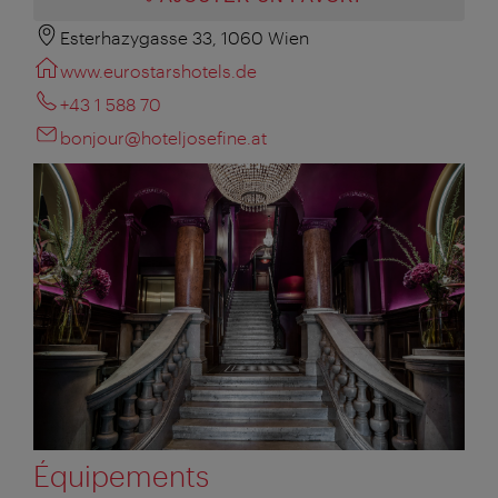
Esterhazygasse 33, 1060 Wien
www.eurostarshotels.de
+43 1 588 70
bonjour@hoteljosefine.at
Équipements