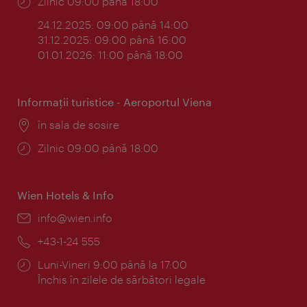
Program:
Zilnic 09:00 până 18:00
24.12.2025: 09:00 până 14:00
31.12.2025: 09:00 până 16:00
01.01.2026: 11:00 până 18:00
Informaţii turistice - Aeroportul Viena
Locul:
în sala de sosire
Program:
Zilnic 09:00 până 18:00
Wien Hotels & Info
E-
info@wien.info
mail:
Telefon:
+43-1-24 555
Program:
Luni-Vineri 9:00 până la 17:00
Închis în zilele de sărbători legale