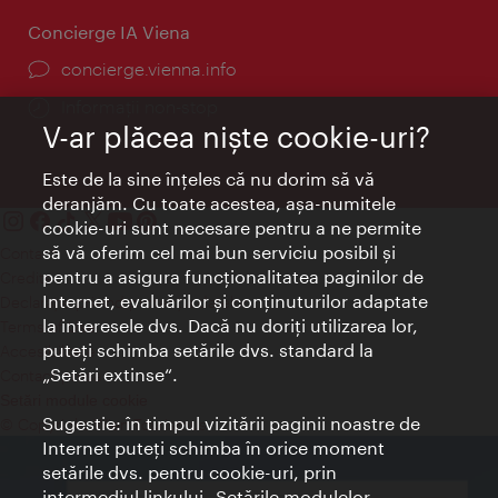
Concierge IA Viena
concierge.vienna.info
Informații non-stop
V-ar plăcea nişte cookie-uri?
Este de la sine înţeles că nu dorim să vă
deranjăm. Cu toate acestea, aşa-numitele
cookie-uri sunt necesare pentru a ne permite
să vă oferim cel mai bun serviciu posibil şi
Contact
pentru a asigura funcţionalitatea paginilor de
Credits
Internet, evaluărilor şi conţinuturilor adaptate
Declaraţie privind protecţia datelor
la interesele dvs. Dacă nu doriţi utilizarea lor,
Terms of Use
puteţi schimba setările dvs. standard la
Accesibilitate
„Setări extinse“.
Contact presa
Setări module cookie
Sugestie: în timpul vizitării paginii noastre de
© Copyright Wien Tourismus
Internet puteţi schimba în orice moment
setările dvs. pentru cookie-uri, prin
intermediul linkului „Setările modulelor