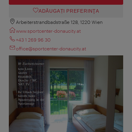
ADĂUGAȚI PREFERINŢA
Arbeiterstrandbadstraße 128, 1220 Wien
www.sportcenter-donaucity.at
+43 1 269 96 30
office@sportcenter-donaucity.at