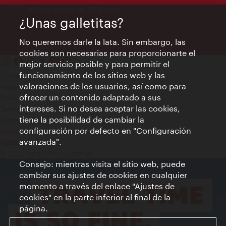
Información las 24 horas
¿Unas galletitas?
No queremos darle la lata. Sin embargo, las
cookies son necesarias para proporcionarte el
mejor servicio posible y para permitir el
funcionamiento de los sitios web y las
Contacto
valoraciones de los usuarios, así como para
Aviso legal
ofrecer un contenido adaptado a sus
Política de privacidad de datos
intereses. Si no desea aceptar las cookies,
Terms of Use
tiene la posibilidad de cambiar la
Accesibilidad
configuración por defecto en "Configuración
Contacto para la prensa
avanzada".
Ajustes de cookie
© Copyright WienTourismus
Consejo: mientras visita el sitio web, puede
cambiar sus ajustes de cookies en cualquier
momento a través del enlace "Ajustes de
cookies" en la parte inferior al final de la
página.