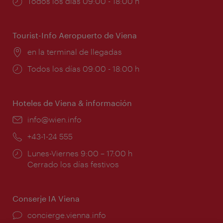
Horarios
Todos los días 09:00 - 18:00 h
de
apertura:
Tourist-Info Aeropuerto de Viena
Lugar:
en la terminal de llegadas
Horarios
Todos los días 09:00 - 18:00 h
de
apertura:
Hoteles de Viena & información
e-
info@wien.info
mail:
Teléfono:
+43-1-24 555
Horarios
Lunes-Viernes 9:00 – 17:00 h
de
Cerrado los días festivos
apertura:
Conserje IA Viena
concierge.vienna.info