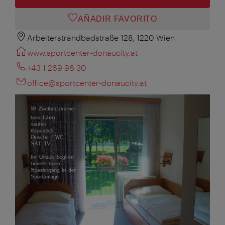
AÑADIR FAVORITO
Arbeiterstrandbadstraße 128, 1220 Wien
www.sportcenter-donaucity.at
+43 1 269 96 30
office@sportcenter-donaucity.at