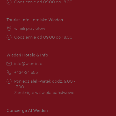
Godziny
Codziennie od 09.00 do 18.00
otwarcia:
Tourist-Info Lotnisko Wiedeń
Miejsce:
w hali przylotów
Godziny
Codziennie od 09.00 do 18.00
otwarcia:
Wiedeń Hotele & Info
E-
info@wien.info
mail:
Telefon:
+43-1-24 555
Godziny
Poniedziałek-Piątek godz. 9.00 -
otwarcia:
17.00
Zamknięte w święta państwowe
Concierge AI Wiedeń