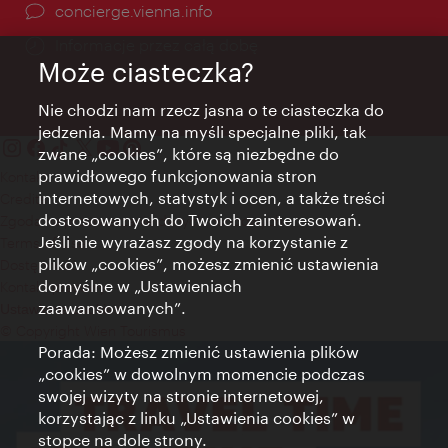
concierge.vienna.info
Informacje przez całą dobę
Może ciasteczka?
Nie chodzi nam rzecz jasna o te ciasteczka do
jedzenia. Mamy na myśli specjalne pliki, tak
zwane „cookies”, które są niezbędne do
prawidłowego funkcjonowania stron
Kontakt
internetowych, statystyk i ocen, a także treści
Credits
dostosowanych do Twoich zainteresowań.
Zgoda na przetwarzanie danych osobowych
Jeśli nie wyrażasz zgody na korzystanie z
Terms of Use
plików „cookies”, możesz zmienić ustawienia
Dostępność
domyślne w „Ustawieniach
Kontakt prasowy
zaawansowanych”.
Ustawienia cookies
© Copyright Wien Tourismus
Porada: Możesz zmienić ustawienia plików
„cookies” w dowolnym momencie podczas
swojej wizyty na stronie internetowej,
korzystając z linku „Ustawienia cookies” w
stopce na dole strony.