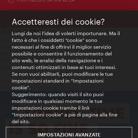
Accetteresti dei cookie?
Lungi da noi l’idea di volerti importunare. Ma il
fatto è che i cosiddetti “cookie” sono
Contatti
necessari al fine di offrirvi il miglior servizio
Colophon
possibile e consentire il funzionamento del
Dichiarazione sulla protezione dei dati
sito web, le analisi della navigazione e i
Terms of Use
contenuti ottimizzati in base ai tuoi interessi.
Accessibilità
Se non vuoi abilitarli, puoi modificare le tue
Contatto stampa
impostazioni standard in “Impostazioni
Impostazioni cookie
cookie”.
© Copyright WienTourismus
Suggerimento: quando visiti il sito puoi
modificare in qualsiasi momento le tue
impostazioni cookie tramite il link
“Impostazioni cookie” a piè di pagina alla fine
del sito.
IMPOSTAZIONI AVANZATE