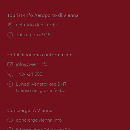
di
apertura:
Tourist-Info Aeroporto di Vienna
Posizione:
nell’atrio degli arrivi
Orari
Tutti i giorni 9-18
di
apertura:
Hotel di Vienna e informazioni
Email:
info@wien.info
Telefono:
+43-1-24 555
Orari
Lunedì-Venerdì ore 9–17
di
Chiuso nei giorni festivi
apertura:
Concierge IA Vienna
Ort:
concierge.vienna.info
Öffnungszeiten:
Informazioni 24 ore su 24