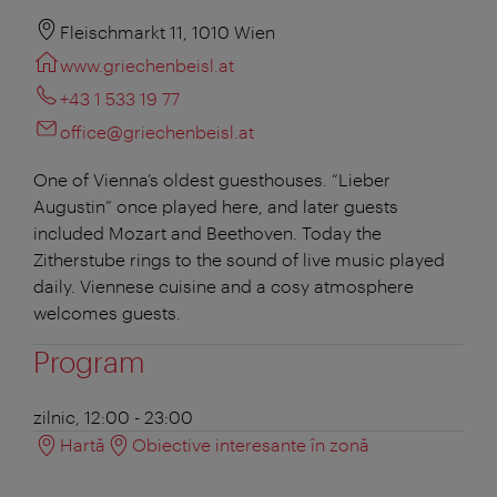
Fleischmarkt 11, 1010 Wien
www.griechenbeisl.at
+43 1 533 19 77
office@griechenbeisl.at
One of Vienna’s oldest guesthouses. “Lieber
Augustin” once played here, and later guests
included Mozart and Beethoven. Today the
Zitherstube rings to the sound of live music played
daily. Viennese cuisine and a cosy atmosphere
welcomes guests.
Program
zilnic, 12:00 - 23:00
Hartă
Obiective interesante în zonă