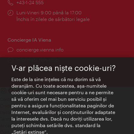
Telefon:
+43-1-24 555
Program:
Luni-Vineri 9:00 până la 17:00
Închis în zilele de sărbători legale
Concierge IA Viena
concierge.vienna.info
Informații non-stop
V-ar plăcea nişte cookie-uri?
Este de la sine înţeles că nu dorim să vă
deranjăm. Cu toate acestea, aşa-numitele
cookie-uri sunt necesare pentru a ne permite
să vă oferim cel mai bun serviciu posibil şi
Contact
pentru a asigura funcţionalitatea paginilor de
Credits
Internet, evaluărilor şi conţinuturilor adaptate
Declaraţie privind protecţia datelor
la interesele dvs. Dacă nu doriţi utilizarea lor,
Terms of Use
puteţi schimba setările dvs. standard la
Accesibilitate
„Setări extinse“.
Contact presa