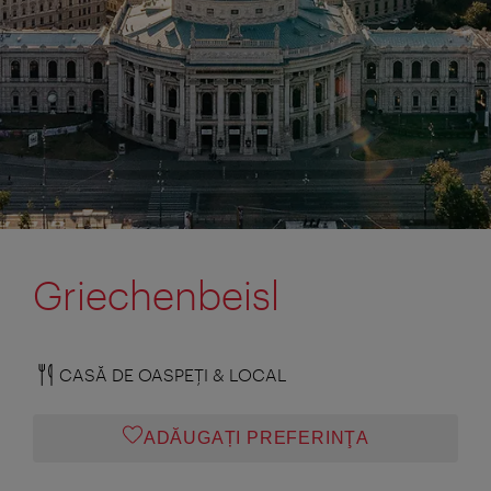
Griechenbeisl
CASĂ DE OASPEŢI & LOCAL
ADĂUGAȚI PREFERINŢA