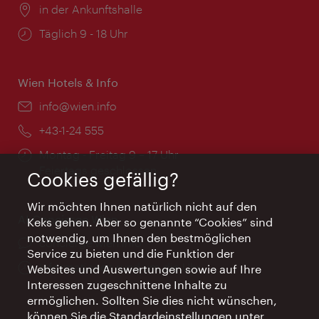
Ort:
in der Ankunftshalle
Öffnungszeiten:
Täglich 9 - 18 Uhr
Wien Hotels & Info
Email:
info@wien.info
Telefon:
+43-1-24 555
Öffnungszeiten:
Montag - Freitag 9 – 17 Uhr
Feiertags geschlossen
Cookies gefällig?
Wir möchten Ihnen natürlich nicht auf den
AI Concierge Wien
Keks gehen. Aber so genannte “Cookies” sind
notwendig, um Ihnen den bestmöglichen
Ort:
concierge.wien.info
Service zu bieten und die Funktion der
Öffnungszeiten:
Informationen rund um die Uhr
Websites und Auswertungen sowie auf Ihre
Interessen zugeschnittene Inhalte zu
ermöglichen. Sollten Sie dies nicht wünschen,
können Sie die Standardeinstellungen unter