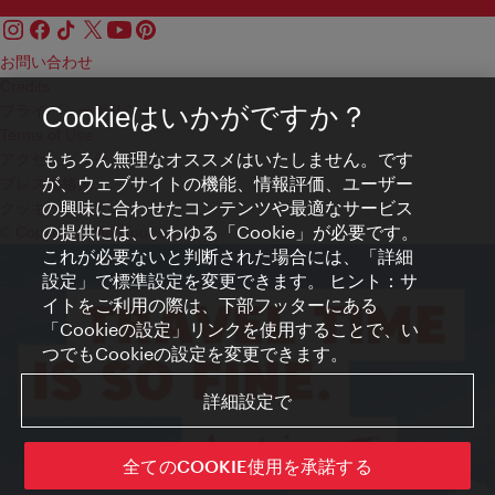
お問い合わせ
Credits
プライバシーポリシー
Cookieはいかがですか？
Terms of Use
もちろん無理なオススメはいたしません。です
アクセシビリティ
が、ウェブサイトの機能、情報評価、ユーザー
プレス連絡先
の興味に合わせたコンテンツや最適なサービス
クッキーの設定
の提供には、いわゆる「Cookie」が必要です。
© Copyright WienTourismus
これが必要ないと判断された場合には、「詳細
設定」で標準設定を変更できます。 ヒント：サ
イトをご利用の際は、下部フッターにある
「Cookieの設定」リンクを使用することで、い
つでもCookieの設定を変更できます。
詳細設定で
全てのCOOKIE使用を承諾する