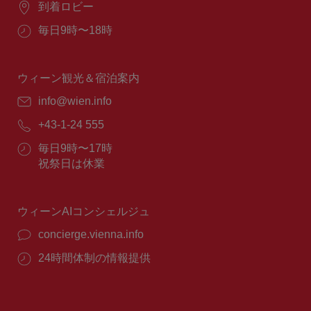
場
到着ロビー
所：
営
毎日9時〜18時
業
時
間：
ウィーン観光＆宿泊案内
E
info@wien.info
メ
電
+43-1-24 555
ー
話
ル：
営
毎日9時〜17時
番
業
祝祭日は休業
号：
時
間：
ウィーンAIコンシェルジュ
concierge.vienna.info
24時間体制の情報提供