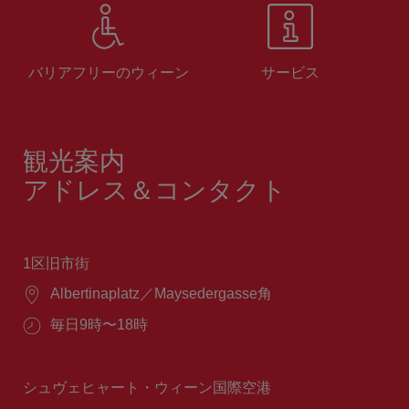
バリアフリーのウィーン
サービス
観光案内
アドレス＆コンタクト
1区旧市街
場
Albertinaplatz／Maysedergasse角
所：
営
毎日9時〜18時
業
時
間：
シュヴェヒャート・ウィーン国際空港