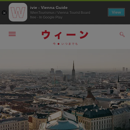
ivie - Vienna Guide
View
WienTourismus / Vienna Tourist Board
free - In Google Play
メ
検
ニ
索
ュ
メ
こ
す
ー
る
ニ
の
の
ュ
ペ
表
ー
ー
示・
非
へ
ジ
表
の
示
ト
ッ
プ
へ