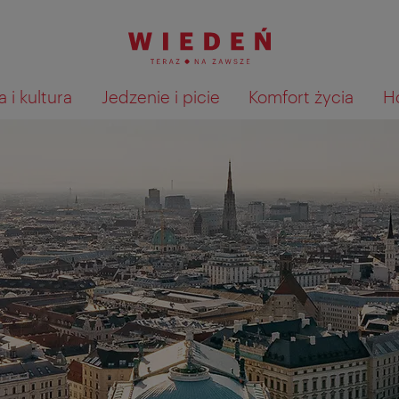
 i kultura
Jedzenie i picie
Komfort życia
H
Pokaż na mapie wyniki wyszu