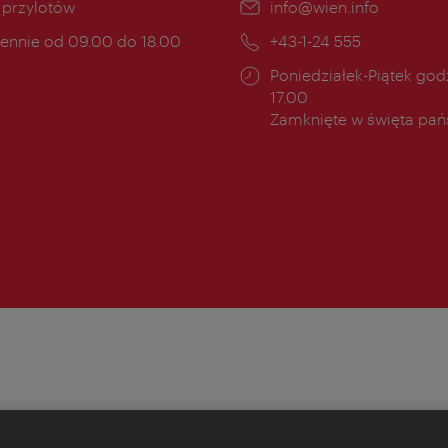
ce:
i przylotów
E-
info@wien.info
mail:
ny
ennie od 09.00 do 18.00
Telefon:
+43-1-24 555
cia:
Godziny
Poniedziałek-Piątek godz
otwarcia:
17.00
Zamknięte w święta pa