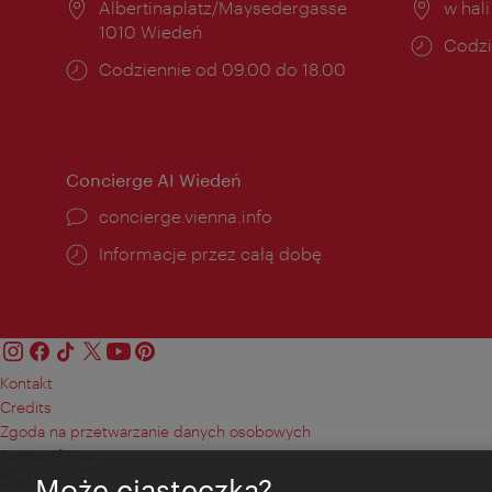
Miejsce:
Albertinaplatz/Maysedergasse
Miejs
w hal
1010 Wiedeń
Godzi
Codzi
Godziny
Codziennie od 09.00 do 18.00
otwar
otwarcia:
Concierge AI Wiedeń
concierge.vienna.info
Informacje przez całą dobę
Kontakt
Credits
Zgoda na przetwarzanie danych osobowych
Terms of Use
Dostępność
Może ciasteczka?