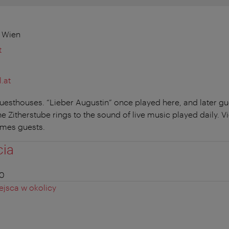
0 Wien
t
.at
guesthouses. “Lieber Augustin” once played here, and later g
 Zitherstube rings to the sound of live music played daily. V
mes guests.
cia
00
jsca w okolicy