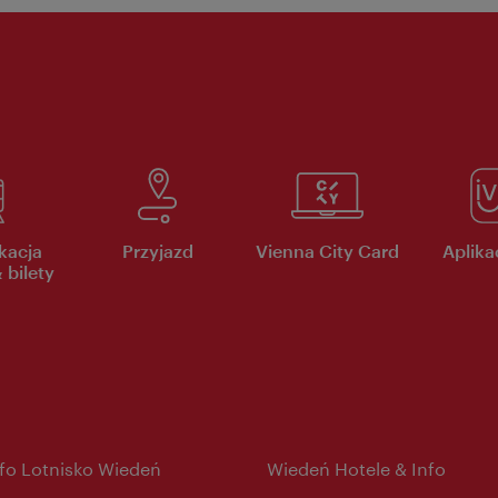
kacja
Przyjazd
Vienna City Card
Aplikac
 bilety
nfo Lotnisko Wiedeń
Wiedeń Hotele & Info