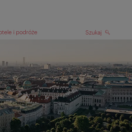
otele i podróże
Szukaj
SZUKAJ
kiwania