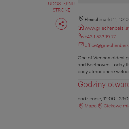
UDOSTĘPNIJ
STRONĘ
Podziel
Fleischmarkt 11, 101
stronę
www.griechenbeisl.a
+43 1 533 19 77
office@griechenbeisl
One of Vienna’s oldest 
and Beethoven. Today the
cosy atmosphere welco
Godziny otwar
codziennie, 12:00 - 23:
Mapa
Ciekawe mie