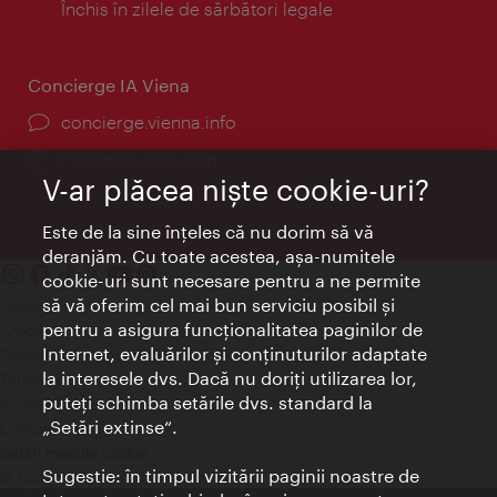
Închis în zilele de sărbători legale
Concierge IA Viena
concierge.vienna.info
Informații non-stop
V-ar plăcea nişte cookie-uri?
Este de la sine înţeles că nu dorim să vă
deranjăm. Cu toate acestea, aşa-numitele
cookie-uri sunt necesare pentru a ne permite
să vă oferim cel mai bun serviciu posibil şi
Contact
pentru a asigura funcţionalitatea paginilor de
Credits
Internet, evaluărilor şi conţinuturilor adaptate
Declaraţie privind protecţia datelor
la interesele dvs. Dacă nu doriţi utilizarea lor,
Terms of Use
puteţi schimba setările dvs. standard la
Accesibilitate
„Setări extinse“.
Contact presa
Setări module cookie
Sugestie: în timpul vizitării paginii noastre de
© Copyright Wien Tourismus