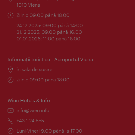
1010 Viena
Program:
Zilnic 09:00 până 18:00
24.12.2025: 09:00 până 14:00
31.12.2025: 09:00 până 16:00
01.01.2026: 11:00 până 18:00
Informaţii turistice - Aeroportul Viena
Locul:
în sala de sosire
Program:
Zilnic 09:00 până 18:00
Wien Hotels & Info
E-
info@wien.info
mail:
Telefon:
+43-1-24 555
Program:
Luni-Vineri 9:00 până la 17:00