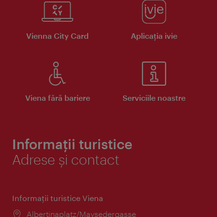
Vienna City Card
Aplicaţia ivie
Viena fără bariere
Serviciile noastre
Informații turistice
Adrese și contact
Informaţii turistice Viena
Locul:
Albertinaplatz/Maysedergasse