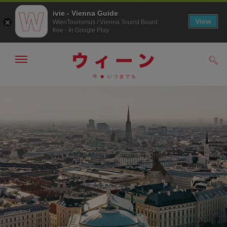
ivie - Vienna Guide
View
WienTourismus / Vienna Tourist Board
free - In Google Play
メ
検
ニ
索
ュ
/>
メ
こ
す
ー
る
ニ
の
の
ュ
ペ
表
ー
ー
示・
非
へ
ジ
表
の
示
ト
ッ
プ
へ