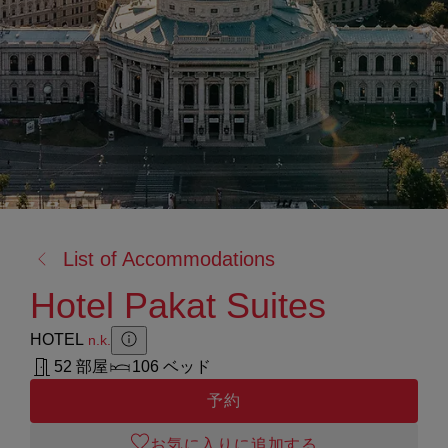
戻
List of Accommodations
る:
Hotel Pakat Suites
HOTEL
n.k.
Zusatzinformation anzeigen
Zusatzinformation ausblenden
52 部屋
106 ベッド
予約
お気に入りに追加する