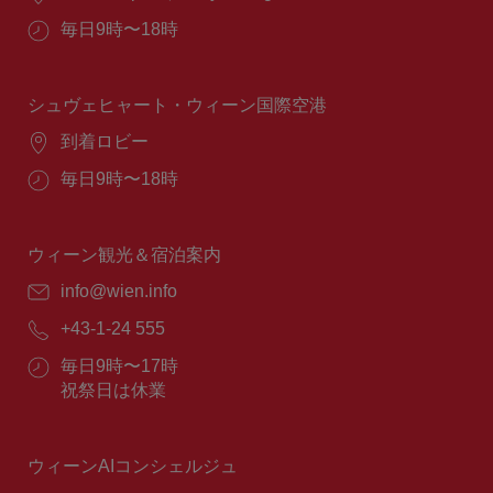
所：
営
毎日9時〜18時
業
時
間：
シュヴェヒャート・ウィーン国際空港
場
到着ロビー
所：
営
毎日9時〜18時
業
時
間：
ウィーン観光＆宿泊案内
E
info@wien.info
メ
電
+43-1-24 555
ー
話
ル：
営
毎日9時〜17時
番
業
祝祭日は休業
号：
時
間：
ウィーンAIコンシェルジュ