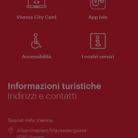
Vienna City Card
App ivie
Accessibilità
I nostri servizi
Informazioni turistiche
Indirizzi e contatti
Tourist-Info Vienna
Posizione:
Albertinaplatz/Maysedergasse
1010 Vienna