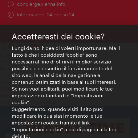
Ort:
concierge.vienna.info
Öffnungszeiten:
Informazioni 24 ore su 24
Accetteresti dei cookie?
Lungi da noi l’idea di volerti importunare. Ma il
fatto è che i cosiddetti “cookie” sono
Contatti
necessari al fine di offrirvi il miglior servizio
Colophon
possibile e consentire il funzionamento del
Dichiarazione sulla protezione dei dati
sito web, le analisi della navigazione e i
Terms of Use
contenuti ottimizzati in base ai tuoi interessi.
Accessibilità
Se non vuoi abilitarli, puoi modificare le tue
Contatto stampa
impostazioni standard in “Impostazioni
Impostazioni cookie
cookie”.
© Copyright WienTourismus
Suggerimento: quando visiti il sito puoi
modificare in qualsiasi momento le tue
impostazioni cookie tramite il link
“Impostazioni cookie” a piè di pagina alla fine
del sito.