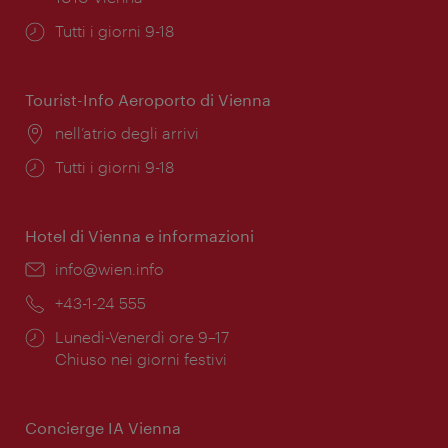
Orari
Tutti i giorni 9-18
di
apertura:
Tourist-Info Aeroporto di Vienna
Posizione:
nell’atrio degli arrivi
Orari
Tutti i giorni 9-18
di
apertura:
Hotel di Vienna e informazioni
Email:
info@wien.info
Telefono:
+43-1-24 555
Orari
Lunedì-Venerdì ore 9–17
di
Chiuso nei giorni festivi
apertura:
Concierge IA Vienna