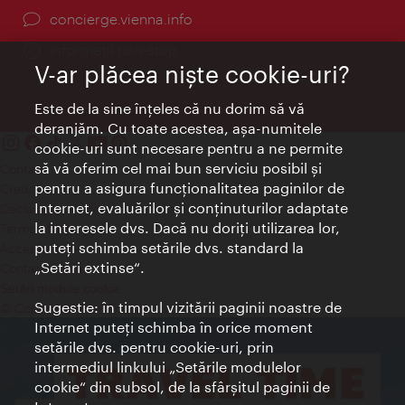
concierge.vienna.info
Informații non-stop
V-ar plăcea nişte cookie-uri?
Este de la sine înţeles că nu dorim să vă
deranjăm. Cu toate acestea, aşa-numitele
cookie-uri sunt necesare pentru a ne permite
să vă oferim cel mai bun serviciu posibil şi
Contact
pentru a asigura funcţionalitatea paginilor de
Credits
Internet, evaluărilor şi conţinuturilor adaptate
Declaraţie privind protecţia datelor
la interesele dvs. Dacă nu doriţi utilizarea lor,
Terms of Use
puteţi schimba setările dvs. standard la
Accesibilitate
„Setări extinse“.
Contact presa
Setări module cookie
Sugestie: în timpul vizitării paginii noastre de
© Copyright Wien Tourismus
Internet puteţi schimba în orice moment
setările dvs. pentru cookie-uri, prin
intermediul linkului „Setările modulelor
cookie“ din subsol, de la sfârşitul paginii de