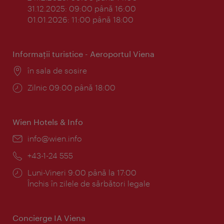
31.12.2025: 09:00 până 16:00
01.01.2026: 11:00 până 18:00
Informaţii turistice - Aeroportul Viena
Locul:
în sala de sosire
Program:
Zilnic 09:00 până 18:00
Wien Hotels & Info
E-
info@wien.info
mail:
Telefon:
+43-1-24 555
Program:
Luni-Vineri 9:00 până la 17:00
Închis în zilele de sărbători legale
Concierge IA Viena