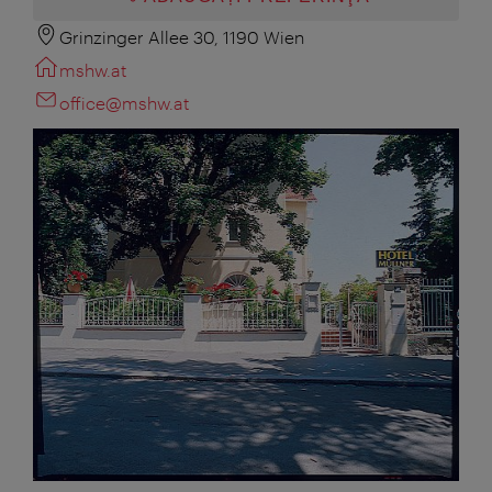
Grinzinger Allee 30, 1190 Wien
mshw.at
office@mshw.at