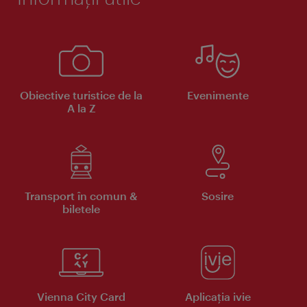
Obiective turistice de la
Evenimente
A la Z
Transport în comun &
Sosire
biletele
Vienna City Card
Aplicaţia ivie