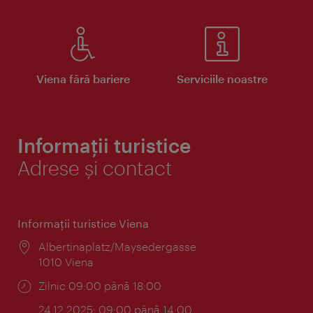
Viena fără bariere
Serviciile noastre
Informații turistice
Adrese și contact
Informaţii turistice Viena
Locul:
Albertinaplatz/Maysedergasse
1010 Viena
Program:
Zilnic 09:00 până 18:00
24.12.2025: 09:00 până 14:00