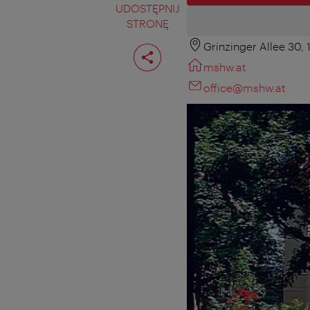
UDOSTĘPNIJ
STRONĘ
Grinzinger Allee 30,
Podziel
stronę
mshw.at
office@mshw.at