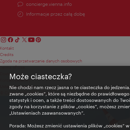
concierge.vienna.info
Informacje przez całą dobę
Kontakt
Credits
Zgoda na przetwarzanie danych osobowych
Terms of Use
Dostępność
Może ciasteczka?
Kontakt prasowy
Ustawienia cookies
Nie chodzi nam rzecz jasna o te ciasteczka do jedzenia.
© Copyright Wien Tourismus
zwane „cookies”, które są niezbędne do prawidłowego
statystyk i ocen, a także treści dostosowanych do Twoi
zgody na korzystanie z plików „cookies”, możesz zmie
„Ustawieniach zaawansowanych”.
Porada: Możesz zmienić ustawienia plików „cookies”