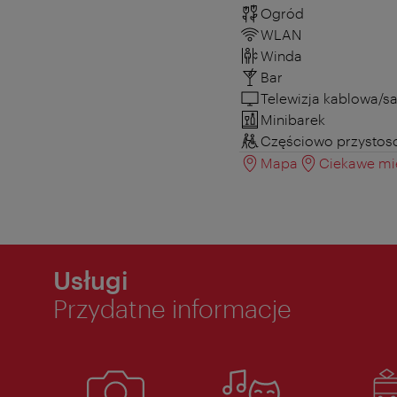
Ogród
WLAN
Winda
Bar
Telewizja kablowa/sa
Minibarek
Częściowo przystos
Mapa
Ciekawe mie
Usługi
Przydatne informacje