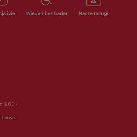
ja ivie
Wiedeń bez barier
Nasze usługi
. 9.00 -
ństwowe