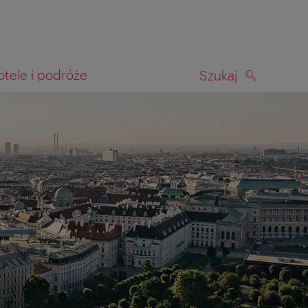
otele i podróże
Szukaj
SZUKAJ
kiwania