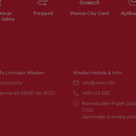
kacja
Przyjazd
Vienna City Card
Aplikac
 bilety
nfo Lotnisko Wiedeń
Wiedeń Hotele & Info
ce:
i przylotów
E-
info@wien.info
mail:
ny
ennie od 09.00 do 18.00
Telefon:
+43-1-24 555
cia:
Godziny
Poniedziałek-Piątek godz
otwarcia:
17.00
Zamknięte w święta pa