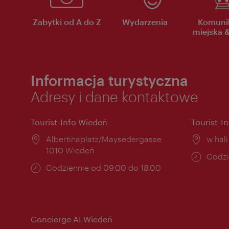
Zabytki od A do Z
Wydarzenia
Komuni
miejska &
Informacja turystyczna
Adresy i dane kontaktowe
Tourist-Info Wiedeń
Tourist-I
Miejsce:
Albertinaplatz/Maysedergasse
Miejs
w hal
1010 Wiedeń
Godzi
Codzi
Godziny
Codziennie od 09.00 do 18.00
otwar
otwarcia:
Concierge AI Wiedeń