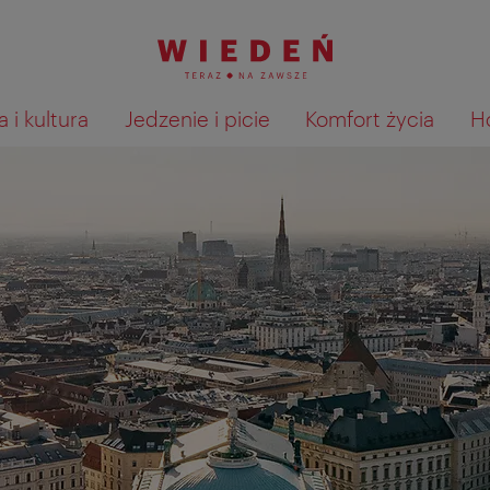
 i kultura
Jedzenie i picie
Komfort życia
H
Pokaż na mapie wyniki wyszu