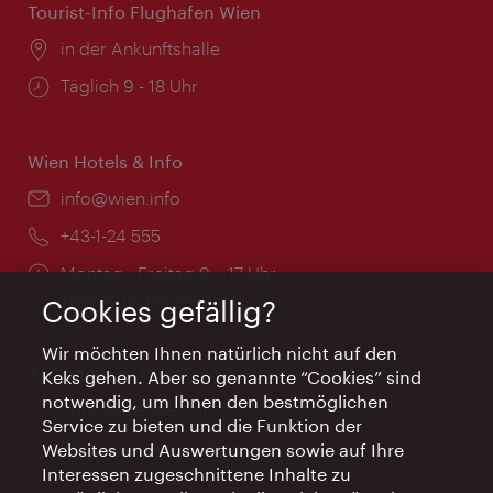
Tourist-Info Flughafen Wien
Ort:
in der Ankunftshalle
Öffnungszeiten:
Täglich 9 - 18 Uhr
Wien Hotels & Info
Email:
info@wien.info
Telefon:
+43-1-24 555
Öffnungszeiten:
Montag - Freitag 9 – 17 Uhr
Feiertags geschlossen
Cookies gefällig?
Wir möchten Ihnen natürlich nicht auf den
AI Concierge Wien
Keks gehen. Aber so genannte “Cookies” sind
notwendig, um Ihnen den bestmöglichen
Ort:
concierge.wien.info
Service zu bieten und die Funktion der
Öffnungszeiten:
Informationen rund um die Uhr
Websites und Auswertungen sowie auf Ihre
Interessen zugeschnittene Inhalte zu