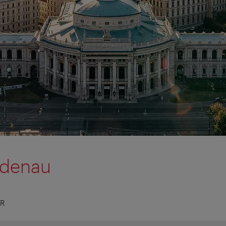
udenau
ER