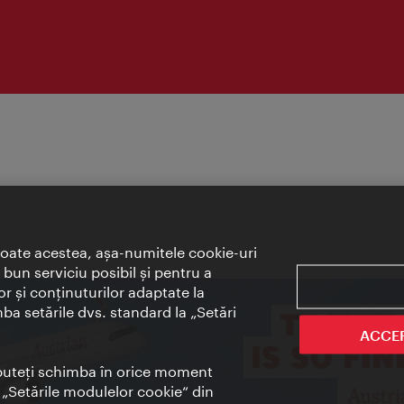
toate acestea, aşa-numitele cookie-uri
bun serviciu posibil şi pentru a
or şi conţinuturilor adaptate la
mba setările dvs. standard la „Setări
ACCE
t puteţi schimba în orice moment
i „Setările modulelor cookie“ din