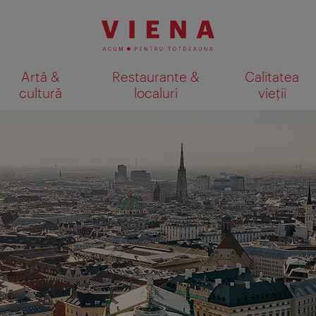
Artă &
Restaurante &
Calitatea
cultură
localuri
vieții
Afişare rezultate căutare pe