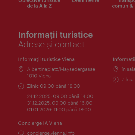
de la A la Z
comun & b
Informații turistice
Adrese și contact
Informaţii turistice Viena
Informaţii
Locul:
Albertinaplatz/Maysedergasse
Locul
în sal
1010 Viena
Progr
Zilni
Program:
Zilnic 09:00 până 18:00
24.12.2025: 09:00 până 14:00
31.12.2025: 09:00 până 16:00
01.01.2026: 11:00 până 18:00
Concierge IA Viena
concierge.vienna.info