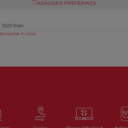
ADĂUGAȚI PREFERINŢA
, 1023 Wien
teresante în zonă
rt în
Sosire
Vienna City Card
Aplicaţ