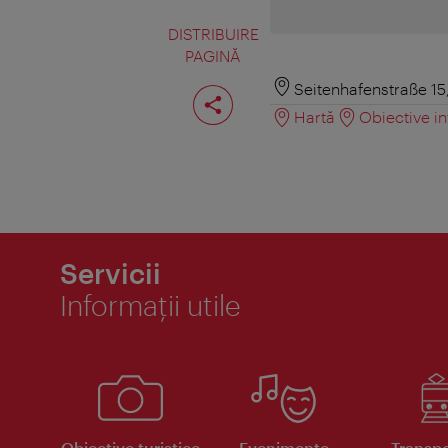
DISTRIBUIRE
PAGINĂ
Distribuiţi
Seitenhafenstraße 15
pagina
Hartă
Obiective in
Servicii
Informaţii utile
Obiective turistice
Evenimente
Transpo