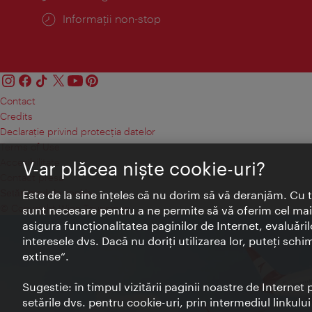
Informații non-stop
Contact
Credits
Declaraţie privind protecţia datelor
Terms of Use
Accesibilitate
V-ar plăcea nişte cookie-uri?
Contact presa
Setări module cookie
Este de la sine înţeles că nu dorim să vă deranjăm. Cu 
© Copyright Wien Tourismus
sunt necesare pentru a ne permite să vă oferim cel mai 
asigura funcţionalitatea paginilor de Internet, evaluăril
interesele dvs. Dacă nu doriţi utilizarea lor, puteţi schi
extinse“.
Sugestie: în timpul vizitării paginii noastre de Interne
setările dvs. pentru cookie-uri, prin intermediul linkulu