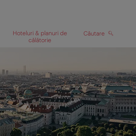
Hoteluri & planuri de
Căutare
călătorie
CĂUTARE
 hartă