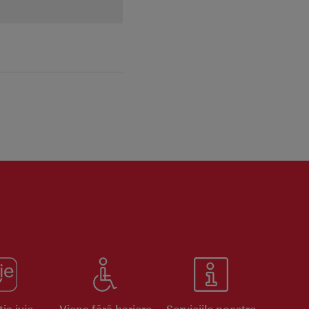
ia ivie
Viena fără bariere
Serviciile noastre