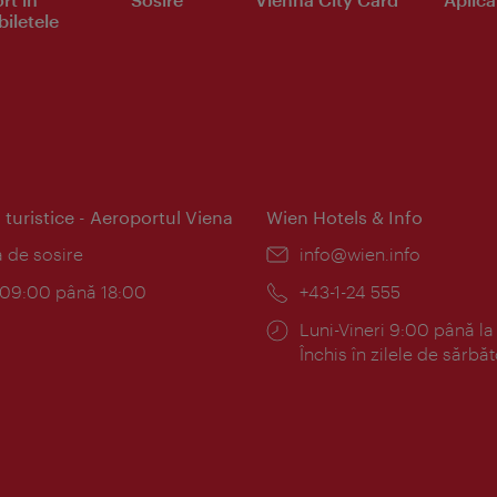
iletele
 turistice - Aeroportul Viena
Wien Hotels & Info
:
a de sosire
E-
info@wien.info
mail:
am:
c 09:00 până 18:00
Telefon:
+43-1-24 555
Program:
Luni-Vineri 9:00 până la
Închis în zilele de sărbăt