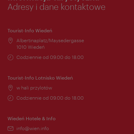
Adresy i dane kontaktowe
Tourist-Info Wiedeń
Miejsce:
Albertinaplatz/Maysedergasse
1010 Wiedeń
Godziny
Codziennie od 09.00 do 18.00
otwarcia:
Tourist-Info Lotnisko Wiedeń
Miejsce:
w hali przylotów
Godziny
Codziennie od 09.00 do 18.00
otwarcia:
Wiedeń Hotele & Info
E-
info@wien.info