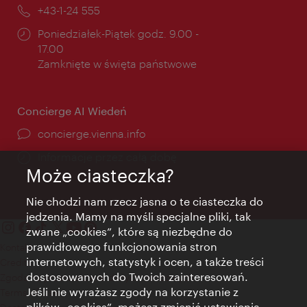
mail:
Telefon:
+43-1-24 555
Godziny
Poniedziałek-Piątek godz. 9.00 -
otwarcia:
17.00
Zamknięte w święta państwowe
Concierge AI Wiedeń
concierge.vienna.info
Informacje przez całą dobę
Może ciasteczka?
Nie chodzi nam rzecz jasna o te ciasteczka do
jedzenia. Mamy na myśli specjalne pliki, tak
zwane „cookies”, które są niezbędne do
prawidłowego funkcjonowania stron
Kontakt
internetowych, statystyk i ocen, a także treści
Credits
dostosowanych do Twoich zainteresowań.
Zgoda na przetwarzanie danych osobowych
Jeśli nie wyrażasz zgody na korzystanie z
Terms of Use
plików „cookies”, możesz zmienić ustawienia