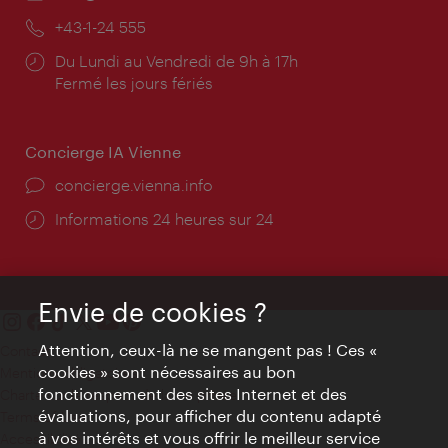
mail:
Téléphone:
+43-1-24 555
Horaires
Du Lundi au Vendredi de 9h à 17h
d'ouverture:
Fermé les jours fériés
Concierge IA Vienne
Ort:
concierge.vienna.info
Öffnungszeiten:
Informations 24 heures sur 24
Envie de cookies ?
Attention, ceux-là ne se mangent pas ! Ces «
Contact
cookies » sont nécessaires au bon
Mentions obligatoires
fonctionnement des sites Internet et des
Charte sur le respect de la vie privée
évaluations, pour afficher du contenu adapté
Terms of Use
à vos intérêts et vous offrir le meilleur service
Accessibilité