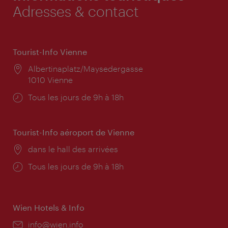
Adresses & contact
Tourist-Info Vienne
Lieu:
Albertinaplatz/Maysedergasse
1010 Vienne
Horaires
Tous les jours de 9h à 18h
d'ouverture:
Tourist-Info aéroport de Vienne
Lieu:
dans le hall des arrivées
Horaires
Tous les jours de 9h à 18h
d'ouverture:
Wien Hotels & Info
E-
info@wien.info