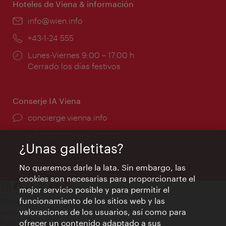
Hoteles de Viena & información
e-
info@wien.info
mail:
Teléfono:
+43-1-24 555
Horarios
Lunes-Viernes 9:00 – 17:00 h
de
Cerrado los días festivos
apertura:
Conserje IA Viena
concierge.vienna.info
Información las 24 horas
¿Unas galletitas?
No queremos darle la lata. Sin embargo, las
cookies son necesarias para proporcionarte el
mejor servicio posible y para permitir el
funcionamiento de los sitios web y las
Contacto
valoraciones de los usuarios, así como para
Aviso legal
ofrecer un contenido adaptado a sus
Política de privacidad de datos