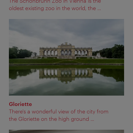
The Schönbrunn Zoo in Vienna is the
oldest existing zoo in the world, the ...
Gloriette
There's a wonderful view of the city from
the Gloriette on the high ground ...