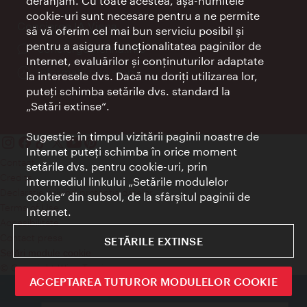
deranjăm. Cu toate acestea, aşa-numitele
cookie-uri sunt necesare pentru a ne permite
Concierge IA Viena
să vă oferim cel mai bun serviciu posibil şi
pentru a asigura funcţionalitatea paginilor de
concierge.vienna.info
Internet, evaluărilor şi conţinuturilor adaptate
Informații non-stop
la interesele dvs. Dacă nu doriţi utilizarea lor,
puteţi schimba setările dvs. standard la
„Setări extinse“.
Sugestie: în timpul vizitării paginii noastre de
Internet puteţi schimba în orice moment
Contact
setările dvs. pentru cookie-uri, prin
Credits
intermediul linkului „Setările modulelor
Declaraţie privind protecţia datelor
cookie“ din subsol, de la sfârşitul paginii de
Terms of Use
Internet.
Accesibilitate
Contact presa
SETĂRILE EXTINSE
Setări module cookie
© Copyright Wien Tourismus
ACCEPTAREA TUTUROR MODULELOR COOKIE