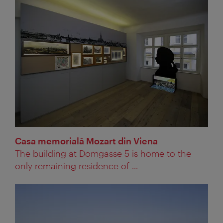
Casa memorială Mozart din Viena
The building at Domgasse 5 is home to the
only remaining residence of ...