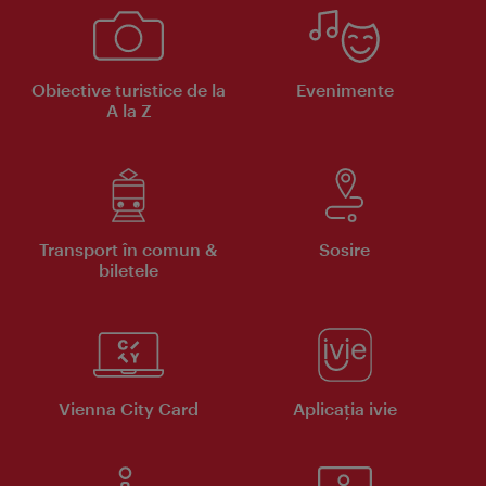
Obiective turistice de la
Evenimente
A la Z
Transport în comun &
Sosire
biletele
Vienna City Card
Aplicaţia ivie