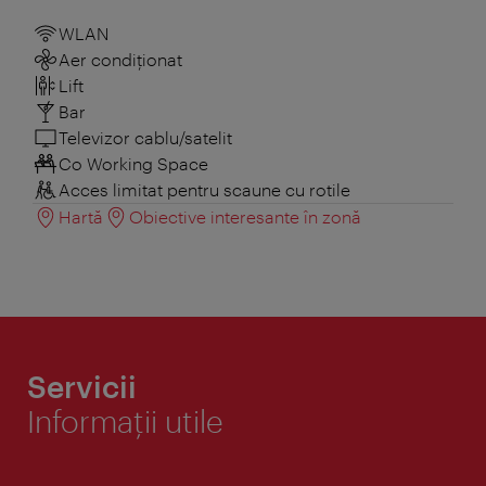
WLAN
Aer condiționat
Lift
Bar
Televizor cablu/satelit
Co Working Space
Acces limitat pentru scaune cu rotile
Hartă
Obiective interesante în zonă
Servicii
Informaţii utile