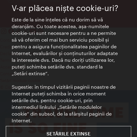
V-ar plăcea nişte cookie-uri?
Este de la sine înţeles că nu dorim să vă
deranjăm. Cu toate acestea, aşa-numitele
cookie-uri sunt necesare pentru a ne permite
să vă oferim cel mai bun serviciu posibil şi
Contact
pentru a asigura funcţionalitatea paginilor de
Credits
Internet, evaluărilor şi conţinuturilor adaptate
Declaraţie privind protecţia datelor
la interesele dvs. Dacă nu doriţi utilizarea lor,
Terms of Use
puteţi schimba setările dvs. standard la
Accesibilitate
„Setări extinse“.
Contact presa
Setări module cookie
Sugestie: în timpul vizitării paginii noastre de
© Copyright Wien Tourismus
Internet puteţi schimba în orice moment
setările dvs. pentru cookie-uri, prin
intermediul linkului „Setările modulelor
cookie“ din subsol, de la sfârşitul paginii de
Internet.
SETĂRILE EXTINSE