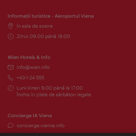
Informaţii turistice - Aeroportul Viena
Locul:
în sala de sosire
Program:
Zilnic 09:00 până 18:00
Wien Hotels & Info
E-
info@wien.info
mail:
Telefon:
+43-1-24 555
Program:
Luni-Vineri 9:00 până la 17:00
Închis în zilele de sărbători legale
Concierge IA Viena
concierge.vienna.info
Informații non-stop